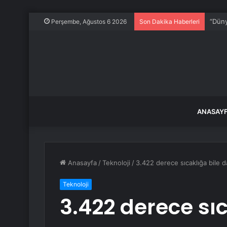
“Düny
Perşembe, Ağustos 6 2026
Son Dakika Haberleri
ANASAY
Anasayfa
/
Teknoloji
/
3.422 derece sıcaklığa bile d
Teknoloji
3.422 derece sıc