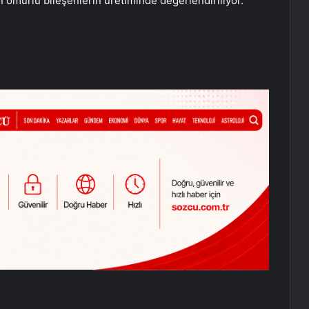
n ömürlü bileşenlerin üretiminde değerlendiriliyor.