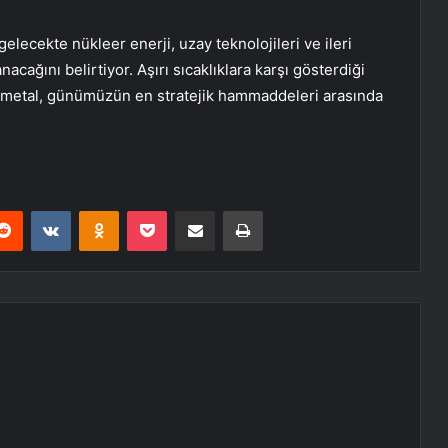
elecekte nükleer enerji, uzay teknolojileri ve ileri
cağını belirtiyor. Aşırı sıcaklıklara karşı gösterdiği
 metal, günümüzün en stratejik hammaddeleri arasında
erest
Reddit
VKontakte
Odnoklassniki
Pocket
E-Posta ile paylaş
Yazdır