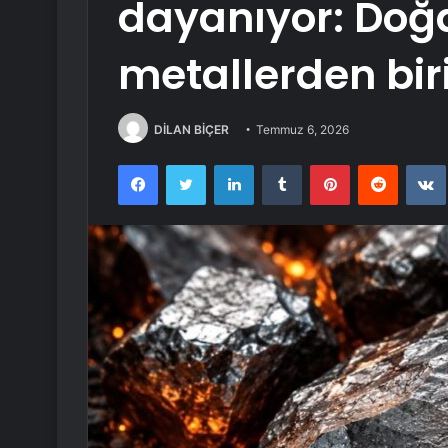
dayanıyor: Doğa
metallerden bir
DİLAN BİÇER
Temmuz 6, 2026
Facebook
Twitter
LinkedIn
Tumblr
Pinterest
Reddit