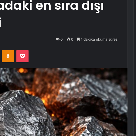
daki en sıra dışı
i
0
0
1 dakika okuma süresi
VKontakte
Odnoklassniki
Pocket