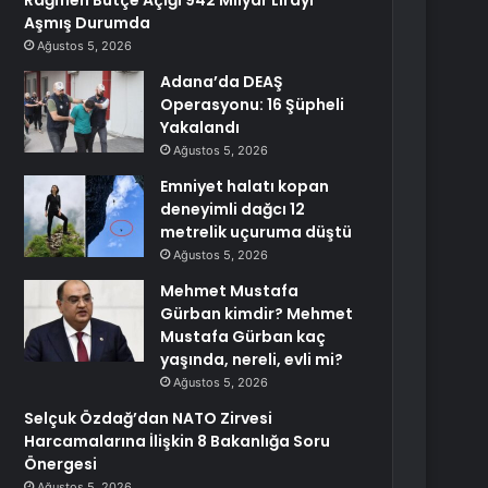
Rağmen Bütçe Açığı 942 Milyar Lirayı
Aşmış Durumda
Ağustos 5, 2026
Adana’da DEAŞ
Operasyonu: 16 Şüpheli
Yakalandı
Ağustos 5, 2026
Emniyet halatı kopan
deneyimli dağcı 12
metrelik uçuruma düştü
Ağustos 5, 2026
Mehmet Mustafa
Gürban kimdir? Mehmet
Mustafa Gürban kaç
yaşında, nereli, evli mi?
Ağustos 5, 2026
Selçuk Özdağ’dan NATO Zirvesi
Harcamalarına İlişkin 8 Bakanlığa Soru
Önergesi
Ağustos 5, 2026