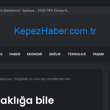
a Şampiyonu” İspanya… 2026 FIFA Dünya Kupası, Uzatmalarda Arjantin’i
FA
HABER
EKONOMI
SAĞLIK
TEKNOLOJI
YAŞAM
ayanıyor: Doğadaki en sıra dışı metallerden biri
aklığa bile