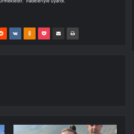
rmektedir.” ifadeleriyle uyardı.
erest
Reddit
VKontakte
Odnoklassniki
Pocket
E-Posta ile paylaş
Yazdır