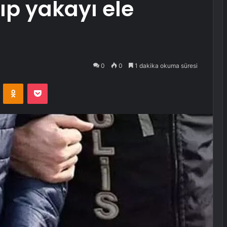
ıp yakayı ele
0
0
1 dakika okuma süresi
VKontakte
Odnoklassniki
Pocket