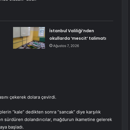
İstanbul Valiliği’nden
okullarda ‘mescit’ talimatı
a
Ağustos 7, 2026
sını çekerek dolara çevirdi.
plerin “kale” dedikten sonra “sancak” diye karşılık
den sürdüren dolandırıcılar, mağdurun ikametine gelerek
aya başladı.