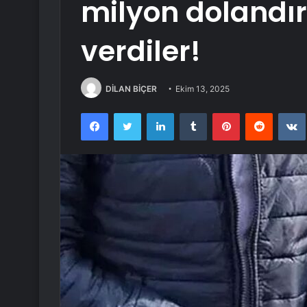
milyon dolandır
verdiler!
DİLAN BİÇER
Ekim 13, 2025
Facebook
Twitter
LinkedIn
Tumblr
Pinterest
Reddit