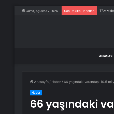
TBMM’de K
Cuma, Ağustos 7 2026
Son Dakika Haberleri
ANASAY
Anasayfa
/
Haber
/
66 yaşındaki vatandaşı 10.5 mily
Haber
66 yaşındaki va