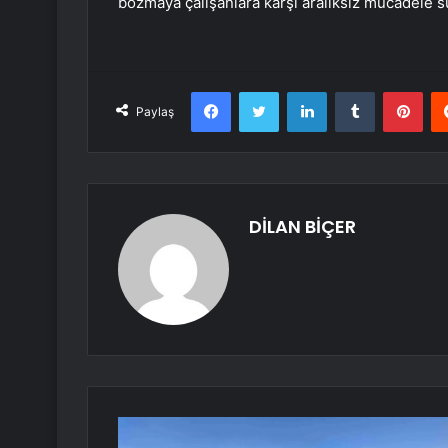
bozmaya çalışanlara karşı aralıksız mücadele sü
Facebook
Twitter
LinkedIn
Tumblr
Pint
Paylaş
DİLAN BİÇER