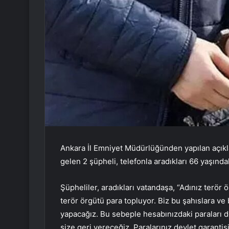
Ankara İl Emniyet Müdürlüğünden yapılan açıkla
gelen 2 şüpheli, telefonla aradıkları 66 yaşındak
Şüpheliler, aradıkları vatandaşa, “Adınız terör ö
terör örgütü para topluyor. Biz bu şahıslara v
yapacağız. Bu sebeple hesabınızdaki paraları do
size geri vereceğiz. Paralarınız devlet garantis