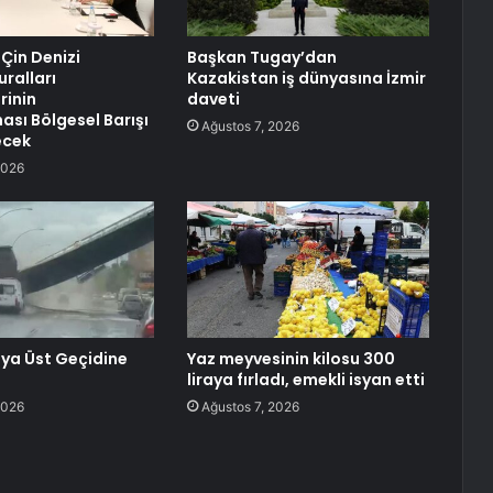
 Çin Denizi
Başkan Tugay’dan
uralları
Kazakistan iş dünyasına İzmir
rinin
daveti
sı Bölgesel Barışı
Ağustos 7, 2026
ecek
2026
ya Üst Geçidine
Yaz meyvesinin kilosu 300
liraya fırladı, emekli isyan etti
2026
Ağustos 7, 2026