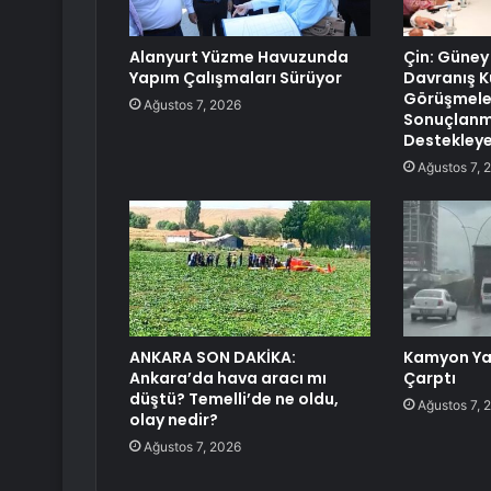
Alanyurt Yüzme Havuzunda
Çin: Güney
Yapım Çalışmaları Sürüyor
Davranış K
Görüşmele
Ağustos 7, 2026
Sonuçlanma
Destekley
Ağustos 7, 
ANKARA SON DAKİKA:
Kamyon Ya
Ankara’da hava aracı mı
Çarptı
düştü? Temelli’de ne oldu,
Ağustos 7, 
olay nedir?
Ağustos 7, 2026