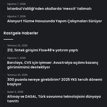
Ağustos 7, 2026
İstanbul Valiliği’nden okullarda ‘mescit’ talimatı
Ağustos 7, 2026
Alanyurt Yüzme Havuzunda Yapım Çalışmaları Sürüyor
Rastgele Haberler
Temmuz 22, 2025
212, fintek girişimi Flow48’e yatırım yaptı
Ağustos 1, 2026
Barclays, CVS için iyimser: Avustralya açılımı kazanç
görünümünü destekliyor
Temmuz 20, 2025
300 puanla nereye girebilirim? 2025 YKS tercih dönemi
başlıyor
Şubat 5, 2026
Altınay ve DASAL, Türk savunma teknolojisini dünyaya
tanıttı