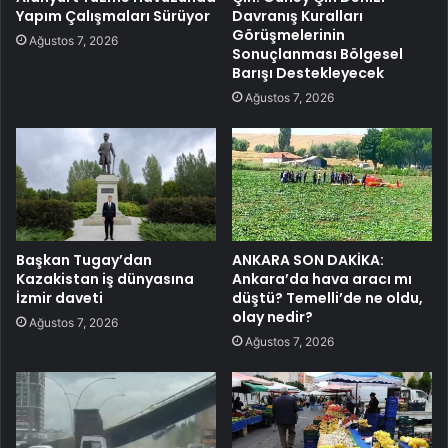
Yapım Çalışmaları Sürüyor
Davranış Kuralları
Görüşmelerinin
Ağustos 7, 2026
Sonuçlanması Bölgesel
Barışı Destekleyecek
Ağustos 7, 2026
Başkan Tugay’dan
ANKARA SON DAKİKA:
Kazakistan iş dünyasına
Ankara’da hava aracı mı
İzmir daveti
düştü? Temelli’de ne oldu,
olay nedir?
Ağustos 7, 2026
Ağustos 7, 2026