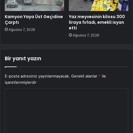
Kamyon Yaya Üst Geçidine
Yaz meyvesinin kilosu 300
Çarptı
liraya fırladı, emekli isyan
etti
Ağustos 7, 2026
Ağustos 7, 2026
Bir yanıt yazın
E-posta adresiniz yayınlanmayacak.
Gerekli alanlar
*
ile
işaretlenmişlerdir
Y
o
r
u
m