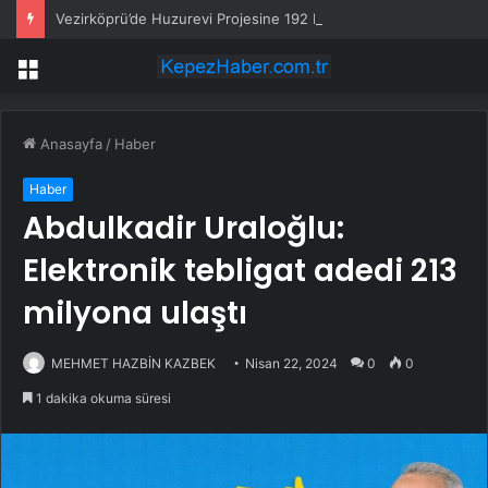
Vezirköprü’de Huzurevi Projesine 192 Milyon TL Destek
Menü
Anasayfa
/
Haber
Haber
Abdulkadir Uraloğlu:
Elektronik tebligat adedi 213
milyona ulaştı
MEHMET HAZBİN KAZBEK
Nisan 22, 2024
0
0
1 dakika okuma süresi