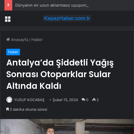
Dünyanın en uzun aktarmasız uçuşunda tarihi rekor: 24 saatten fazla havada kaldılar
Menü
Anasayfa
/
Haber
Haber
Antalya’da Şiddetli Yağış
Sonrası Otoparklar Sular
Altında Kaldı
YUSUF KOCABAŞ
Şubat 15, 2024
0
2
2 dakika okuma süresi