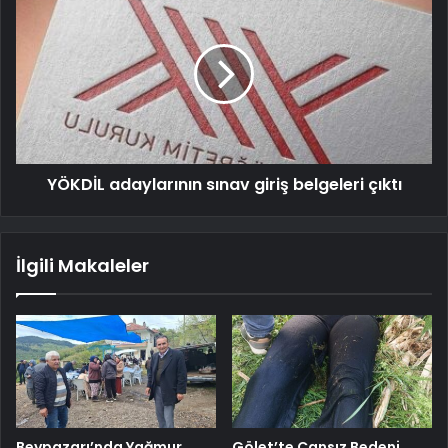
YÖKDİL adaylarının sınav giriş belgeleri çıktı
İlgili Makaleler
Beypazarı’nda Yağmur
Gölet’te Cansız Bedeni