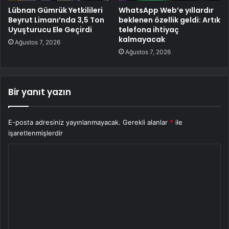
Lübnan Gümrük Yetkilileri
WhatsApp Web’e yıllardır
Beyrut Limanı’nda 3,5 Ton
beklenen özellik geldi: Artık
Uyuşturucu Ele Geçirdi
telefona ihtiyaç
kalmayacak
Ağustos 7, 2026
Ağustos 7, 2026
Bir yanıt yazın
E-posta adresiniz yayınlanmayacak.
Gerekli alanlar
*
ile
işaretlenmişlerdir
Y
o
r
u
m
*