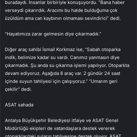
buradaydı. İnsanlar birbiriyle konuşuyordu. “Bana haber
verseydi çıkarırdık. Aracımı bu halde bulduğuma çok
üzüldüm ama can kaybının olmaması sevindirici” dedi.
“Hayatımıza zarar gelmesin diye çıkarmadık.”
Diğer araç sahibi İsmail Korkmaz ise, “Sabah otoparka
indik, belimize kadar su vardı. Canımız yanmasın diye
çıkarmadık. Şu anda su çıkarma işlemi yapılıyor. Otoparkta
devam ediyoruz. Aşağıda 8 araç var. 2 gündür 24 saat
içinde suyun tahliyesi için çalışıyoruz.” “Umarım geri
çekilir” dedi.
ASAT sahada
Antalya Büyükşehir Belediyesi itfaiye ve ASAT Genel
Müdürlüğü ekipleri de vatandaşlara destek vererek
otoparklardaki suların tahliyesine destek oluyor. ASAT