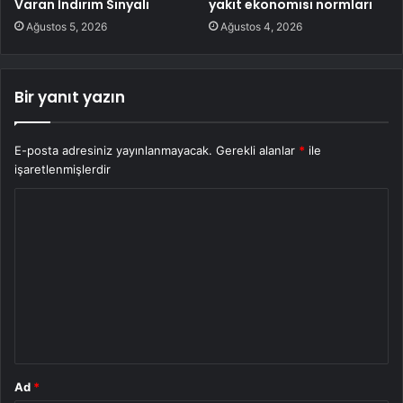
Varan İndirim Sinyali
yakıt ekonomisi normları
Ağustos 5, 2026
Ağustos 4, 2026
Bir yanıt yazın
E-posta adresiniz yayınlanmayacak.
Gerekli alanlar
*
ile
işaretlenmişlerdir
Y
o
r
u
m
*
Ad
*