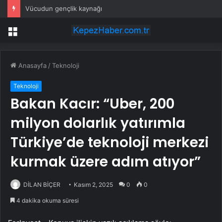
Vücudun gençlik kaynağı
Menü
Anasayfa
/
Teknoloji
Teknoloji
Bakan Kacır: “Uber, 200
milyon dolarlık yatırımla
Türkiye’de teknoloji merkezi
kurmak üzere adım atıyor”
DİLAN BİÇER
Kasım 2, 2025
0
0
4 dakika okuma süresi