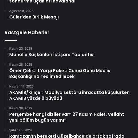
söndürme uçakları havalandı
Ağustos 8, 2026
Güler’den Birlik Mesajı
Rastgele Haberler
Kasım 23, 2025
Mahalle Başkanları İstişare Toplantısı
Kasım 28, 2025
Ömer Çelik: 11.Yargı Paketi Cuma Günü Meclis
Başkanlığı’na Teslim Edilecek
Haziran 17, 2025
AKAMİB/Kılıçer: Mobilya sektörü ihracatta küçülürken
AKAMİB yüzde 9 büyüdü
Kasım 30, 2025
Perşembe hangi diziler var? 27 Kasım Halef, Veliaht
yeni bölüm bugün var mı?
Şubat 25, 2026
Ramazan’ın bereketi Güzelbahçe’de ortak sofrada