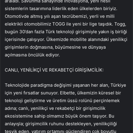
araladı. Savunma sanayinde inovasyona, yeni nesil
sistemlerin tasarımına liderlik eden ülkelerden biriyiz.
Otomotivde altmış yılı aşan tecrübemizi, yerli ve milli
elektrikli otomobilimiz TOGG ile yeni bir lige taşıdık. Togg,
bugün 30’dan fazla Türk teknoloji girişimiyle yakın iş birliği
içerisinde çalışıyor. Ülkemizde mobilite alanındaki yenilikçi
girişimlerin doğmasına, büyümesine ve dünyaya
açılmasına öncülük ediyor.
CANLI, YENİLİKÇİ VE REKABETÇİ GİRİŞİMCİLİK:
Teknolojide paradigma değişimi yaşanan her alan, Türkiye
için yeni fırsatlar sunuyor. Elbette, ülkemizin küresel bir
teknoloji geliştirme ve üretim üssü rolünü perçinlemek
adına; canlı, yenilikçi ve rekabetçi bir girişimcilik
ekosistemine sahip olmamız büyük önem taşıyor. Bu
anlayışla; girişimcilik ruhunu destekleyen, yenilikçiliği
teşvik eden, yatırım ortamını güçlendiren çok boyutlu