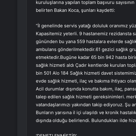
kuruluşlarına yapılan toplam başvuru sayısının
belirten Bakan Koca, şunları kaydetti:
“İl genelinde servis yatağı doluluk oranımız yü
Kapasitemiz yeterli. 9 hastanemiz rezidansta s
gününden bu yana 559 hastalara evlerde sağlık
ambulans gönderilmektedir.61 gezici sağlık gr
etmektedir.Bugüne kadar 65 bin 942 hasta biri
sağlık hizmeti aldı Çadır kentlerde kurulan top
bin 501 Alo 184 Sağlık hizmeti davet sistemimi
evde sağlık hizmeti, ilaç ve bakıma ihtiyacı olan
Acil durumlar dışında konutta bakım, ilaç, pan
talep edilen sağlık hizmeti gereksinimleri. merk
vatandaşlarımızı yakından takip ediyoruz. Şu an
Bunların yarısına il içi ulaşıldı ve kronik hastalık
dışında olduğu belirlendi. Bulundukları ilde hiz
‘DENETLENMİŞTİR’