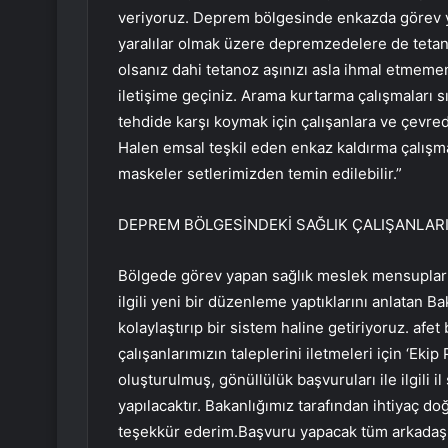
veriyoruz. Deprem bölgesinde enkazda görev yap
yaralılar olmak üzere depremzedelere de tetano
olsanız dahi tetanoz aşınızı asla ihmal etmemeni
iletişime geçiniz. Arama kurtarma çalışmaları sı
tehdide karşı koymak için çalışanlara ve çevre
Halen emsal teşkil eden enkaz kaldırma çalışm
maskeler setlerimizden temin edilebilir.”
DEPREM BÖLGESİNDEKİ SAĞLIK ÇALIŞANLARI
Bölgede görev yapan sağlık meslek mensupları 
ilgili yeni bir düzenleme yaptıklarını anlatan 
kolaylaştırıp bir sistem haline getiriyoruz. afe
çalışanlarımızın taleplerini iletmeleri için ‘Ek
oluşturulmuş, gönüllülük başvuruları ile ilgili
yapılacaktır. Bakanlığımız tarafından ihtiyaç d
teşekkür ederim.Başvuru yapacak tüm arkadaşl