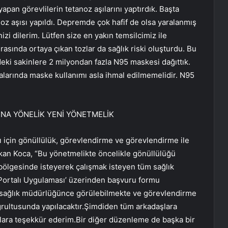
an görevlilerin tetanoz aşılarını yaptırdık. Başta
z aşısı yapıldı. Depremde çok hafif de olsa yaralanmış
zi dilerim. Lütfen size en yakın temsilcimiz ile
rasında ortaya çıkan tozlar da sağlık riski oluşturdu. Bu
deki sakinlere 2 milyondan fazla N95 maskesi dağıttık.
alarında maske kullanımı asla ihmal edilmemelidir. N95
NA YÖNELİK YENİ YÖNETMELİK
için gönüllülük, görevlendirme ve görevlendirme ile
Bakan Koca, “Bu yönetmelikte öncelikle gönüllülüğü
t bölgesinde isteyerek çalışmak isteyen tüm sağlık
ip Portalı Uygulaması’ üzerinden başvuru formu
 il sağlık müdürlüğünce görülebilmekte ve görevlendirme
oğrultusunda yapılacaktır.Şimdiden tüm arkadaşlara
ara teşekkür ederim.Bir diğer düzenleme de başka bir