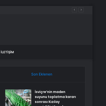
aldılar
İLETIŞIM
Son Eklenen
İsviçre’nin maden
suyunu toplatma kararı
sonrası Kızılay