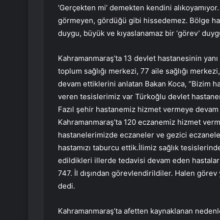
‘Gerçekten mi’ demekten kendini alıkoyamıyor. h
görmeyen, gördüğü gibi hissedemez. Bölge halk
duygu, büyük ve kıyaslanamaz bir ‘görev’ duyg
Kahramanmaraş’ta 13 devlet hastanesinin yanı s
toplum sağlığı merkezi, 77 aile sağlığı merkezi
devam ettiklerini anlatan Bakan Koca, “Bizim ha
veren tesislerimiz var Türkoğlu devlet hastan
Fazıl şehir hastanemiz hizmet vermeye devam 
Kahramanmaraş’ta 120 eczanemiz hizmet verme
hastanelerimizde eczaneler ve gezici eczanele
hastamızı taburcu ettik.İlimiz sağlık tesisler
edildikleri illerde tedavisi devam eden hastaları
747. İl dışından görevlendirildiler. Halen göre
dedi.
Kahramanmaraş’ta afetten kaynaklanan nedenlerl