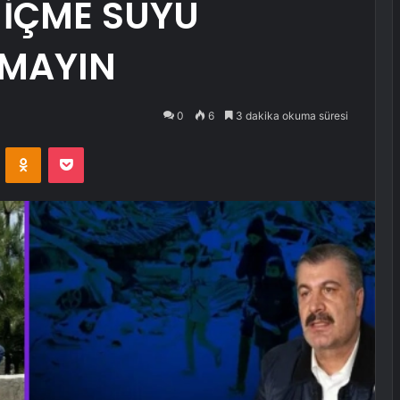
 İÇME SUYU
NMAYIN
0
6
3 dakika okuma süresi
VKontakte
Odnoklassniki
Pocket