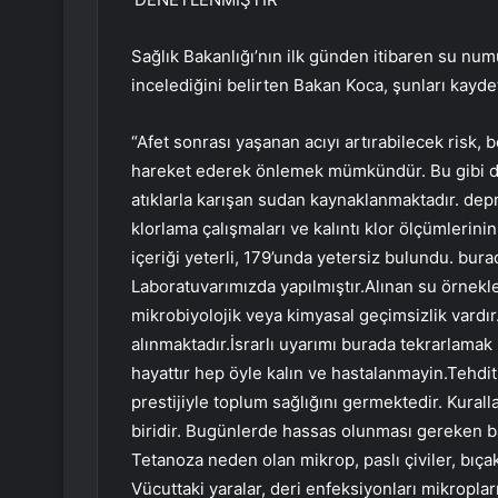
Sağlık Bakanlığı’nın ilk günden itibaren su num
incelediğini belirten Bakan Koca, şunları kaydet
“Afet sonrası yaşanan acıyı artırabilecek risk, b
hareket ederek önlemek mümkündür. Bu gibi dur
atıklarla karışan sudan kaynaklanmaktadır. depr
klorlama çalışmaları ve kalıntı klor ölçümlerin
içeriği yeterli, 179’unda yetersiz bulundu. b
Laboratuvarımızda yapılmıştır.Alınan su örnek
mikrobiyolojik veya kimyasal geçimsizlik vardır.
alınmaktadır.İsrarlı uyarımı burada tekrarlamak
hayattır hep öyle kalın ve hastalanmayin.Tehdi
prestijiyle toplum sağlığını germektedir. Kural
biridir. Bugünlerde hassas olunması gereken baz
Tetanoza neden olan mikrop, paslı çiviler, bıçak
Vücuttaki yaralar, deri enfeksiyonları mikrop