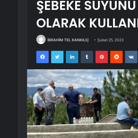
ŞEBEKE SUYUNU
OLARAK KULLA
İBRAHİM TEL KANKILIÇ
Şubat 25, 2023
Facebook
Twitter
LinkedIn
Tumblr
Pinterest
Reddit