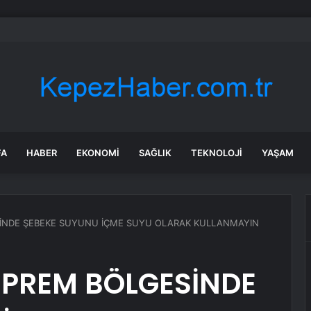
nın en uzun aktarmasız uçuşunda tarihi rekor: 24 saatten fazla havada k
FA
HABER
EKONOMI
SAĞLIK
TEKNOLOJI
YAŞAM
İNDE ŞEBEKE SUYUNU İÇME SUYU OLARAK KULLANMAYIN
PREM BÖLGESİNDE