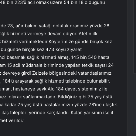
 48 bin 223’ü acil olmak üzere 54 bin 18 olduğunu
zde 23, ağır bakım yatağı doluluk oranımız yüzde 28.
ağlık hizmeti vermeye devam ediyor. Afetin ilk
 hizmeti verilmektedir.Köylerimize günde birçok kez
ubu günde birçok kez 473 köyü ziyaret
nci basamak sağlık hizmeti almış, 145 bin 540 hasta
lam 15 acil müdahale biriminde yapılan tetkik sayısı 24
z devreye girdi Zelzele bölgesindeki vatandaşlarımız
, 184’ü arayarak sağlık hizmeti talebinde bulunabilir.
suman, hastaneye sevk Alo 184 davet sistemimiz ile
ezi olarak sağlanmaktadır. Bildiğiniz gibi 75 yaş üstü
a kadar 75 yaş üstü hastalarımızın yüzde 78’ine ulaştık.
 ilaç talepleri yerinde karşılandı . Kalan yarısının ise il
met verildi.”