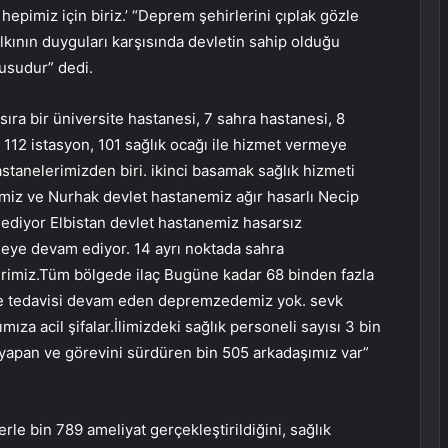
epimiz için biriz.’ “Deprem şehirlerini çıplak gözle
ının duyguları karşısında devletin sahip olduğu
usudur” dedi.
ıra bir üniversite hastanesi, 7 sahra hastanesi, 8
, 112 istasyon, 101 sağlık ocağı ile hizmet vermeye
stanelerimizden biri. ikinci basamak sağlık hizmeti
emiz ve Nurhak devlet hastanemiz ağır hasarlı Necip
ediyor Elbistan devlet hastanemiz hasarsız
ye devam ediyor. 14 ayrı noktada sahra
rimiz.Tüm bölgede ilaç Bugüne kadar 68 binden fazla
inde tedavisi devam eden depremzedemiz yok. sevk
mıza acil şifalar.İlimizdeki sağlık personeli sayısı 3 bin
v yapan ve görevini sürdüren bin 505 arkadaşımız var”
e bin 789 ameliyat gerçekleştirildiğini, sağlık