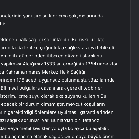
unelerinin yanı sıra su klorlama çalışmalarını da
ti:
eklenen halk sağlığı sorunlarıdır. Bu riski birlikte
umlarda tehlike çoğunlukla sağlıksız veya tehlikeli
emin ilk günlerinden itibaren düzenli olarak su
in yapılması.Aldığımız 1533 su örneğinin 1354’ünde klor
urada Kahramanmaraş Merkez Halk Sağlığı
lerinden 176 adedi uygunsuz bulunmuştur.Bazılarında
Bilimsel bulgulara dayanılarak gerekli tedbirler
 isterim. içme suyu olarak eke suyunu kullanın.Su
t edecek bir durum olmamıştır. mevcut koşulların
ların gerektirdiği önlemlere uyulması, garantilerinden
ı sağlık sorunları var. Bunlardan biri tetanoz.
lar veya metal kesikler yoluyla kolayca bulaşabilir.
ların bulaşmasına olanak sağlar. Önlemeye büyük önem