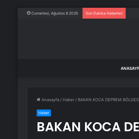
Dünya
Cumartesi, Ağustos 8 2026
Son Dakika Haberleri
ANASAY
Anasayfa
/
Haber
/
BAKAN KOCA DEPREM BÖLGES
Haber
BAKAN KOCA DE