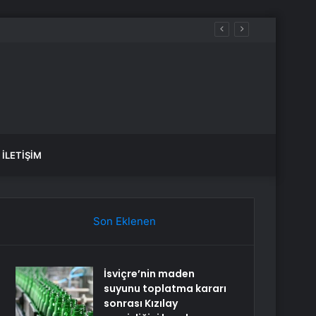
aldılar
İLETIŞIM
Son Eklenen
İsviçre’nin maden
suyunu toplatma kararı
sonrası Kızılay