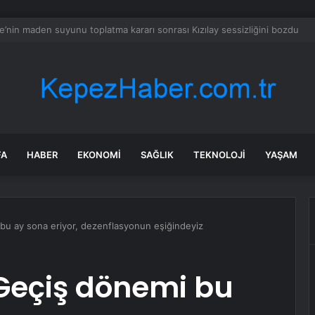
nın en uzun aktarmasız uçuşunda tarihi rekor: 24 saatten fazla havada k
FA
HABER
EKONOMI
SAĞLIK
TEKNOLOJI
YAŞAM
bu ay sona eriyor, dezenflasyonun eşiğindeyiz
Geçiş dönemi bu