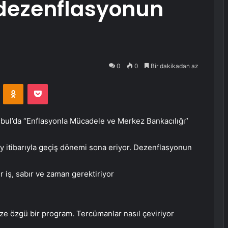
 dezenflasyonun
0
0
Bir dakikadan az
VKontakte
Odnoklassniki
Pocket
bul’da “Enflasyonla Mücadele ve Merkez Bankacılığı”
 ay itibarıyla geçiş dönemi sona eriyor. Dezenflasyonun
r iş, sabır ve zaman gerektiriyor
ize özgü bir program. Tercümanlar nasıl çeviriyor