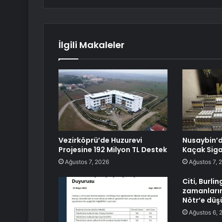
İlgili Makaleler
Vezirköprü’de Huzurevi
Nusaybin’d
Projesine 192 Milyon TL Destek
Kaçak Sigar
Ağustos 7, 2026
Ağustos 7, 
Citi, Burli
zamanların
Nötr’e düş
Ağustos 6, 