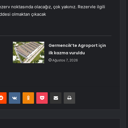
zerv noktasında olacağız, çok yakınız. Rezervle ilgili
ddesi olmaktan çıkacak
Germencik’te Agroport için
ilk kazma vuruldu
Ağustos 7, 2026
erest
Reddit
VKontakte
Odnoklassniki
Pocket
E-Posta ile paylaş
Yazdır