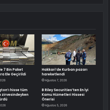
e 7 Bin Paket
Hakkari’de Kurban pazarı
a Ele Geçirildi
hareketlendi
2026
Ağustos 7, 2026
ngton’ı hisse tüm
B Riley Securities’ten En İyi
 zirvesindeyken
Kamu Hizmetleri Hissesi
ürdü
Önerisi
2026
Ağustos 5, 2026