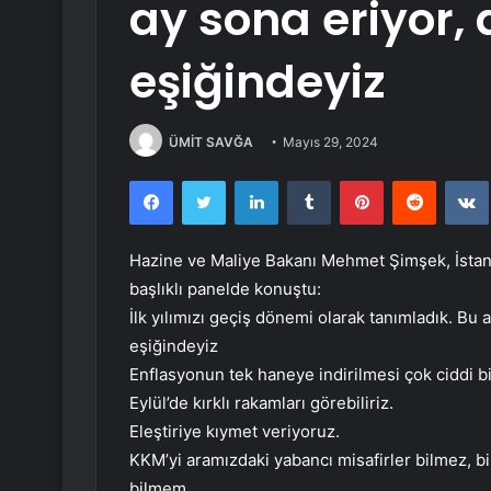
ay sona eriyor,
eşiğindeyiz
ÜMİT SAVĞA
Mayıs 29, 2024
Facebook
Twitter
LinkedIn
Tumblr
Pinterest
Reddit
Hazine ve Maliye Bakanı Mehmet Şimşek, İstan
başlıklı panelde konuştu:
İlk yılımızı geçiş dönemi olarak tanımladık. Bu
eşiğindeyiz
Enflasyonun tek haneye indirilmesi çok ciddi bi
Eylül’de kırklı rakamları görebiliriz.
Eleştiriye kıymet veriyoruz.
KKM’yi aramızdaki yabancı misafirler bilmez, b
bilmem.