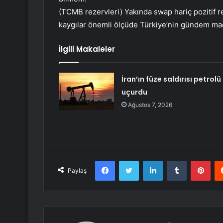
(TCMB rezervleri) Yakında swap hariç pozitif re
kaygılar önemli ölçüde Türkiye’nin gündem ma
İlgili Makaleler
İran’ın füze saldırısı petrolü
uçurdu
Ağustos 7, 2026
Facebook
Twitter
LinkedIn
Tumblr
Pint
Paylaş