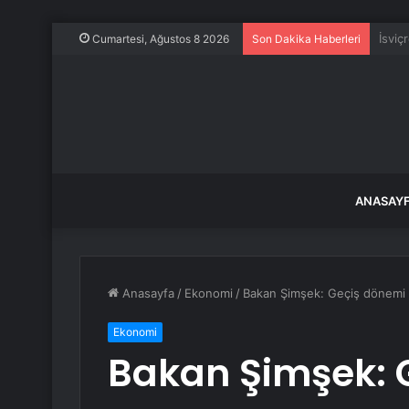
Dünya
Cumartesi, Ağustos 8 2026
Son Dakika Haberleri
ANASAY
Anasayfa
/
Ekonomi
/
Bakan Şimşek: Geçiş dönemi 
Ekonomi
Bakan Şimşek: 