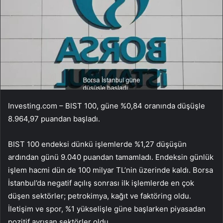
Investing.com –
BIST 100
, güne %0,84 oranında düşüşle
8.964,97 puandan başladı.
BIST 100 endeksi dünkü işlemlerde %1,27 düşüşün
ardından günü 9.040 puandan tamamladı. Endeksin günlük
işlem hacmi dün de 100 milyar TL’nin üzerinde kaldı. Borsa
İstanbul’da negatif açılış sonrası ilk işlemlerde en çok
düşen sektörler;
petrokimya
,
kağıt
ve
faktöring
oldu.
İletişim
ve
spor
, %1 yükselişle güne başlarken piyasadan
pozitif ayrışan sektörler oldu.