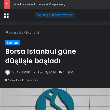
Vezirköprü’de Huzurevi Projesine 192 Milyon TL Destek
Menü
Anasayfa
/
Ekonomi
Ekonomi
Borsa İstanbul güne
düşüşle başladı
DİLAN BİÇER
Nisan 3, 2024
0
0
1 dakika okuma süresi