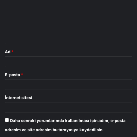
r
u
m
*
Ad
*
E-posta
*
İnternet sitesi
Daha sonraki yorumlarımda kullanılması için adım, e-posta
adresim ve site adresim bu tarayıcıya kaydedilsin.