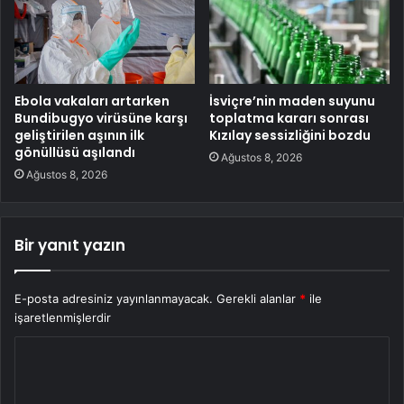
Ebola vakaları artarken
İsviçre’nin maden suyunu
Bundibugyo virüsüne karşı
toplatma kararı sonrası
geliştirilen aşının ilk
Kızılay sessizliğini bozdu
gönüllüsü aşılandı
Ağustos 8, 2026
Ağustos 8, 2026
Bir yanıt yazın
E-posta adresiniz yayınlanmayacak.
Gerekli alanlar
*
ile
işaretlenmişlerdir
Y
o