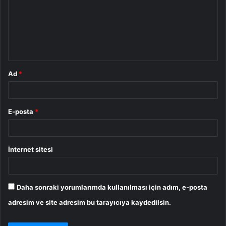
r
u
m
*
Ad
*
E-posta
*
İnternet sitesi
Daha sonraki yorumlarımda kullanılması için adım, e-posta
adresim ve site adresim bu tarayıcıya kaydedilsin.