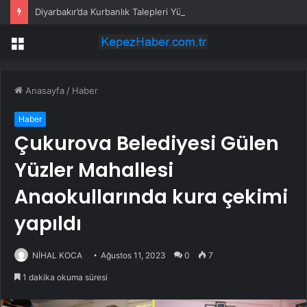
Diyarbakır’da Kurbanlık Talepleri Yükseliyor
Menü
Anasayfa
/
Haber
Haber
Çukurova Belediyesi Gülen
Yüzler Mahallesi
Anaokullarında kura çekimi
yapıldı
NİHAL KOCA
Ağustos 11, 2023
0
7
1 dakika okuma süresi