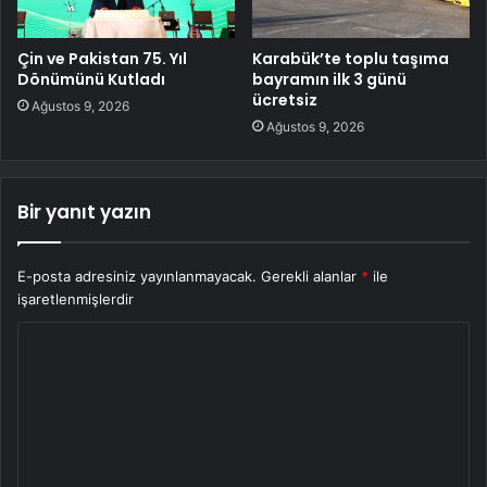
Çin ve Pakistan 75. Yıl
Karabük’te toplu taşıma
Dönümünü Kutladı
bayramın ilk 3 günü
ücretsiz
Ağustos 9, 2026
Ağustos 9, 2026
Bir yanıt yazın
E-posta adresiniz yayınlanmayacak.
Gerekli alanlar
*
ile
işaretlenmişlerdir
Y
o
r
u
m