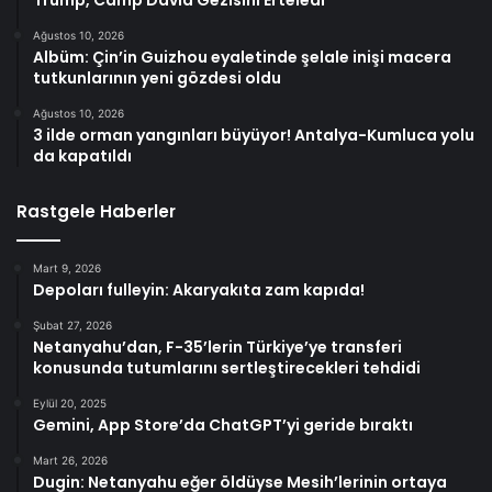
Trump, Camp David Gezisini Erteledi
Ağustos 10, 2026
Albüm: Çin’in Guizhou eyaletinde şelale inişi macera
tutkunlarının yeni gözdesi oldu
Ağustos 10, 2026
3 ilde orman yangınları büyüyor! Antalya-Kumluca yolu
da kapatıldı
Rastgele Haberler
Mart 9, 2026
Depoları fulleyin: Akaryakıta zam kapıda!
Şubat 27, 2026
Netanyahu’dan, F-35’lerin Türkiye’ye transferi
konusunda tutumlarını sertleştirecekleri tehdidi
Eylül 20, 2025
Gemini, App Store’da ChatGPT’yi geride bıraktı
Mart 26, 2026
Dugin: Netanyahu eğer öldüyse Mesih’lerinin ortaya