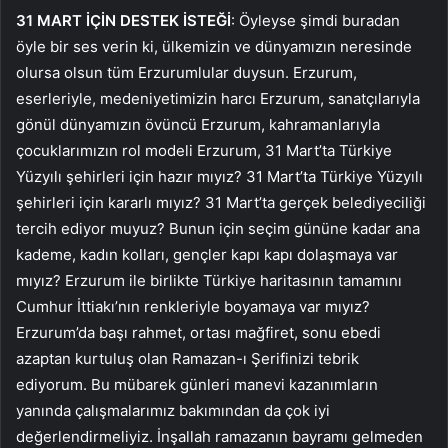
31 MART İÇİN DESTEK İSTEĞİ
: Öyleyse şimdi buradan
öyle bir ses verin ki, ülkemizin ve dünyamızın neresinde
olursa olsun tüm Erzurumlular duysun. Erzurum,
eserleriyle, medeniyetimizin harcı Erzurum, sanatçılarıyla
gönül dünyamızın övüncü Erzurum, kahramanlarıyla
çocuklarımızın rol modeli Erzurum, 31 Mart’ta Türkiye
Yüzyılı şehirleri için hazır mıyız? 31 Mart’ta Türkiye Yüzyılı
şehirleri için kararlı mıyız? 31 Mart’ta gerçek belediyeciliği
tercih ediyor muyuz? Bunun için seçim gününe kadar ana
kademe, kadın kolları, gençler kapı kapı dolaşmaya var
mıyız? Erzurum ile birlikte Türkiye haritasının tamamını
Cumhur İttiakı’nın renkleriyle boyamaya var mıyız?
Erzurum’da başı rahmet, ortası mağfiret, sonu ebedi
azaptan kurtuluş olan Ramazan-ı Şerifinizi tebrik
ediyorum. Bu mübarek günleri manevi kazanımların
yanında çalışmalarımız bakımından da çok iyi
değerlendirmeliyiz. İnşallah ramazanın bayramı gelmeden