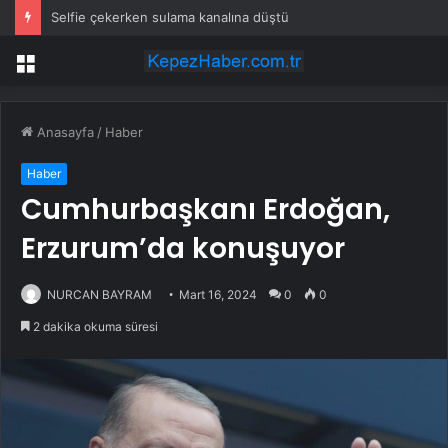
Selfie çekerken sulama kanalına düştü
Menü
Anasayfa
/
Haber
Haber
Cumhurbaşkanı Erdoğan,
Erzurum’da konuşuyor
NURCAN BAYRAM
Mart 16, 2024
0
0
2 dakika okuma süresi