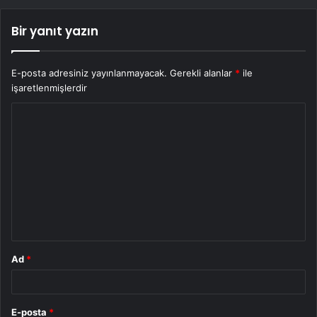
Bir yanıt yazın
E-posta adresiniz yayınlanmayacak.
Gerekli alanlar
*
ile
işaretlenmişlerdir
Y
o
r
u
m
*
Ad
*
E-posta
*