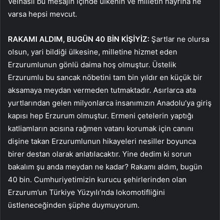
Velhasıl bu mesajın içinde ülkenin ve milletin hayrına ne
varsa hepsi mevcut.
RAKAMI ALDIM, BUGÜN 40 BİN KİŞİYİZ:
Şartlar ne olursa
olsun, yari bildiği ülkesine, milletine hizmet eden
Erzurumlunun gönlü daima hoş olmuştur. Üstelik
Erzurumlu bu sancak nöbetini tam bin yıldır en küçük bir
aksamaya meydan vermeden tutmaktadır. Asırlarca ata
yurtlarından gelen milyonlarca insanımızın Anadolu’ya giriş
kapısı hep Erzurum olmuştur. Ermeni çetelerin yaptığı
katliamların acısına rağmen vatanı korumak için canını
dişine takan Erzurumlunun hikayeleri nesiller boyunca
birer destan olarak anlatılacaktır. Yine dedim ki sorun
bakalım şu anda meydan ne kadar? Rakamı aldım, bugün
40 bin. Cumhuriyetimizin kurucu şehirlerinden olan
Erzurum’un Türkiye Yüzyılı’nda lokomotifliğini
üstleneceğinden şüphe duymuyorum.