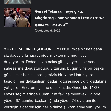
Gürsel Tekin sahneye çıktı,
Kılıçdaroğlu’nun yanında fırça attı: ‘Ne
işiniz var burada?’
Ağustos 6, 2026
YÜZDE 74 İÇİN TEŞEKKÜRLER
: Erzurum’da bir kez daha
siz dadaşlarla hasret gidermekten memnuniyet
duyuyorum. Ecdadımızın nakış gibi işleyerek bir sanat
şaheserine dönüştürdüğü Erzurum, bugün yine bir başka
güzel. Her hanım kardeşimizin bir Nene Hatun yüreği
taşıdığı, her delikanlısını dadaşlık töresince yiğitlik adabına
yetiştiren Erzurum için ne desek azdır. Öncelikle 14-28
Mayıs seçimlerinde Cumhur İttifakı’na milletvekilliğinde
yüzde 67, cumhurbaşkanlığında yüzde 74 oy oranı ile
verdiğiniz destek için her birinize şükranlarımı sunuyorum.