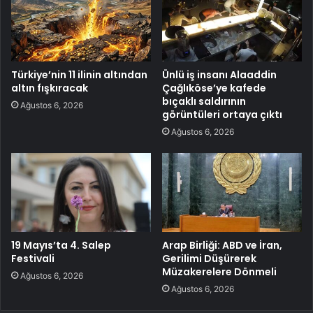
Türkiye’nin 11 ilinin altından
Ünlü iş insanı Alaaddin
altın fışkıracak
Çağlıköse’ye kafede
bıçaklı saldırının
Ağustos 6, 2026
görüntüleri ortaya çıktı
Ağustos 6, 2026
19 Mayıs’ta 4. Salep
Arap Birliği: ABD ve İran,
Festivali
Gerilimi Düşürerek
Müzakerelere Dönmeli
Ağustos 6, 2026
Ağustos 6, 2026