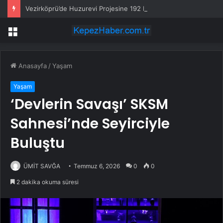
Vezirköprü’de Huzurevi Projesine 192 Milyon TL Destek
Menü
Anasayfa
/
Yaşam
Yaşam
‘Devlerin Savaşı’ SKSM
Sahnesi’nde Seyirciyle
Buluştu
ÜMİT SAVĞA
Temmuz 6, 2026
0
0
2 dakika okuma süresi