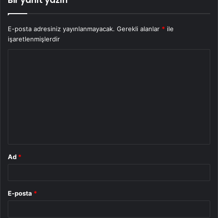
Bir yanıt yazın
E-posta adresiniz yayınlanmayacak.
Gerekli alanlar
*
ile
işaretlenmişlerdir
Y
o
r
u
m
*
Ad
*
E-posta
*