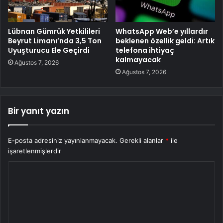
Lübnan Gümrük Yetkilileri
WhatsApp Web’e yıllardır
Beyrut Limanı’nda 3,5 Ton
beklenen özellik geldi: Artık
Uyuşturucu Ele Geçirdi
telefona ihtiyaç
kalmayacak
Ağustos 7, 2026
Ağustos 7, 2026
Bir yanıt yazın
E-posta adresiniz yayınlanmayacak.
Gerekli alanlar
*
ile
işaretlenmişlerdir
Y
o
r
u