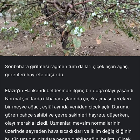
Sonbahara girilmesi rağmen tüm dalları çiçek açan ağaç,
görenleri hayrete düşürdü.
Elazığ’ın Hankendi beldesinde ilginç bir doğa olayı yaşandı.
Normal şartlarda ilkbahar aylarında çiçek açması gereken
bir meyve ağacı, eylül ayında yeniden çiçek açtı. Durumu
gören bahçe sahibi ve çevre sakinleri hayrete düşerken,
olayı merakla izledi. Uzmanlar, mevsim normallerinin
üzerinde seyreden hava sıcaklıkları ve iklim değişikliğinin
bu tür sıra dışı olaylara neden olabileceğini belirtti. Çiçek