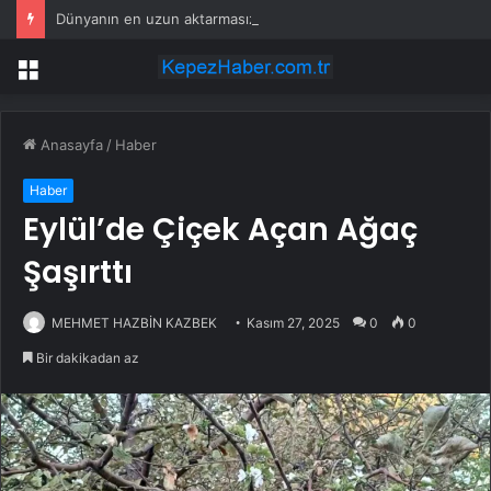
Dünyanın en uzun aktarmasız uçuşunda tarihi rekor: 24 saatten fazla havada kaldılar
Menü
Anasayfa
/
Haber
Haber
Eylül’de Çiçek Açan Ağaç
Şaşırttı
MEHMET HAZBİN KAZBEK
Kasım 27, 2025
0
0
Bir dakikadan az