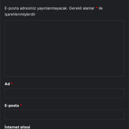
E-posta adresiniz yayınlanmayacak.
Gerekli alanlar
*
ile
işaretlenmişlerdir
Y
o
r
u
m
*
Ad
*
E-posta
*
İnternet sitesi