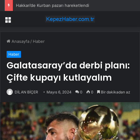
Hakkari’de Kurban pazarı hareketlendi
Menü
Anasayfa
/
Haber
Haber
Galatasaray’da derbi planı:
Çifte kupayı kutlayalım
DİLAN BİÇER
Mayıs 6, 2024
0
0
Bir dakikadan az