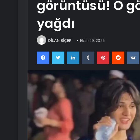
görüntüsü! O gö
yağdı
DİLAN BİÇER
Ekim 29, 2025
Facebook
Twitter
LinkedIn
Tumblr
Pinterest
Reddit