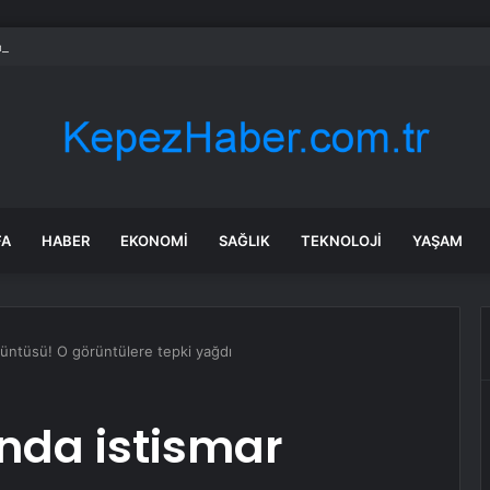
aya Üst Geçidine Çarptı
FA
HABER
EKONOMI
SAĞLIK
TEKNOLOJI
YAŞAM
rüntüsü! O görüntülere tepki yağdı
ında istismar