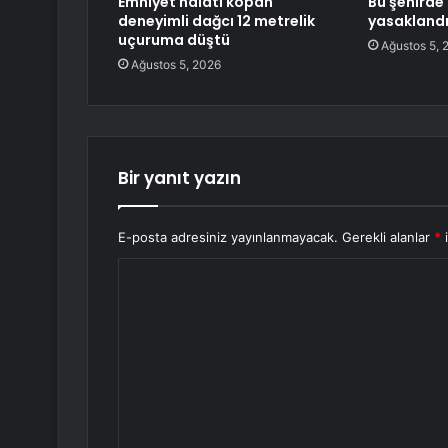
Emniyet halatı kopan
Bu şehird
deneyimli dağcı 12 metrelik
yasakland
uçuruma düştü
Ağustos 5, 
Ağustos 5, 2026
Bir yanıt yazın
E-posta adresiniz yayınlanmayacak.
Gerekli alanlar
*
i
Y
o
r
u
m
*