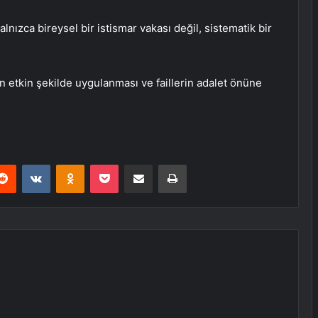
alnızca bireysel bir istismar vakası değil, sistematik bir
n etkin şekilde uygulanması ve faillerin adalet önüne
erest
Reddit
VKontakte
Odnoklassniki
Pocket
E-Posta ile paylaş
Yazdır