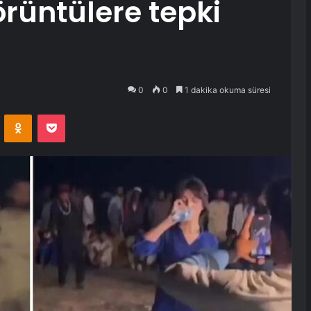
rüntülere tepki
0
0
1 dakika okuma süresi
VKontakte
Odnoklassniki
Pocket