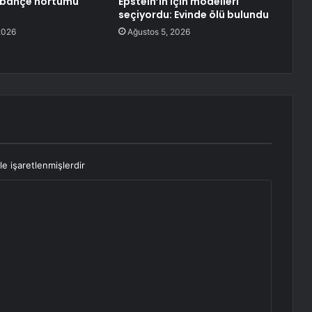
e bahçe hortumu
Epstein’in için modelleri
ı
seçiyordu: Evinde ölü bulundu
2026
Ağustos 5, 2026
le işaretlenmişlerdir