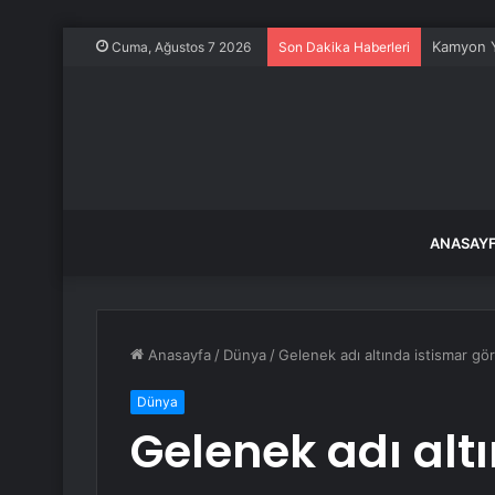
Kamyon Y
Cuma, Ağustos 7 2026
Son Dakika Haberleri
ANASAY
Anasayfa
/
Dünya
/
Gelenek adı altında istismar gö
Dünya
Gelenek adı alt