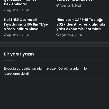
beklemiyordu
Ağustos 5, 2026
Ağustos 5, 2026
Elektrikli Otomobil
Hindistan CAFE-III Taslağı:
Fiyatlarında 165 Bin TL’ye
2027’den itibaren daha sıkı
Varan İndirim Sinyali
yakıt ekonomisi normları
Ağustos 5, 2026
Ağustos 4, 2026
Bir yanıt yazın
E-posta adresiniz yayınlanmayacak.
Gerekli alanlar
*
ile
işaretlenmişlerdir
Y
o
r
u