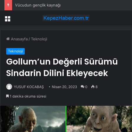
Vücudun gençlik kaynağı
Menü
Anasayfa
/
Teknoloji
Teknoloji
Gollum’un Değerli Sürümü
Sindarin Dilini Ekleyecek
YUSUF KOCABAŞ
Nisan 20, 2023
0
8
1 dakika okuma süresi