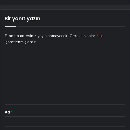
Bir yanıt yazın
E-posta adresiniz yayınlanmayacak.
Gerekli alanlar
*
ile
işaretlenmişlerdir
Y
o
r
u
m
*
Ad
*