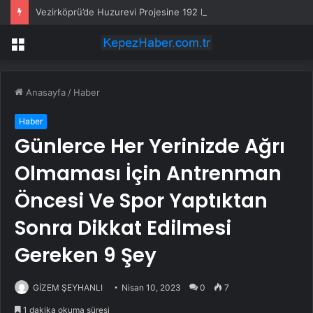
Vezirköprü’de Huzurevi Projesine 192 Milyon TL Destek
Menü
Anasayfa
/
Haber
Haber
Günlerce Her Yerinizde Ağrı
Olmaması İçin Antrenman
Öncesi Ve Spor Yaptıktan
Sonra Dikkat Edilmesi
Gereken 9 Şey
GİZEM ŞEYHANLI
Nisan 10, 2023
0
7
1 dakika okuma süresi