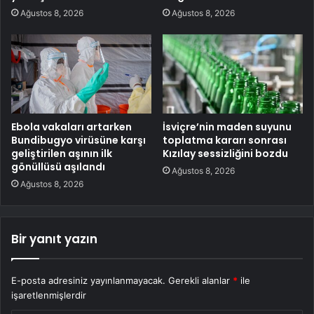
Ağustos 8, 2026
Ağustos 8, 2026
Ebola vakaları artarken
İsviçre’nin maden suyunu
Bundibugyo virüsüne karşı
toplatma kararı sonrası
geliştirilen aşının ilk
Kızılay sessizliğini bozdu
gönüllüsü aşılandı
Ağustos 8, 2026
Ağustos 8, 2026
Bir yanıt yazın
E-posta adresiniz yayınlanmayacak.
Gerekli alanlar
*
ile
işaretlenmişlerdir