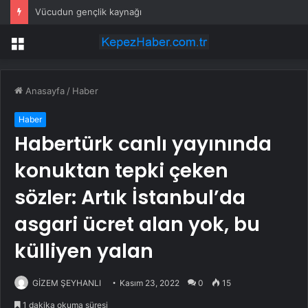
Vücudun gençlik kaynağı
Menü
Anasayfa
/
Haber
Haber
Habertürk canlı yayınında
konuktan tepki çeken
sözler: Artık İstanbul’da
asgari ücret alan yok, bu
külliyen yalan
GİZEM ŞEYHANLI
Kasım 23, 2022
0
15
1 dakika okuma süresi