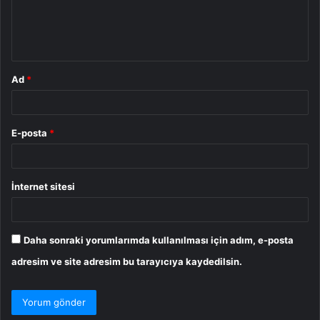
m
*
Ad
*
E-posta
*
İnternet sitesi
Daha sonraki yorumlarımda kullanılması için adım, e-posta
adresim ve site adresim bu tarayıcıya kaydedilsin.