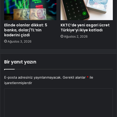
Elinde olanlar dikkat: 5
KKTC’de yeni asgari ücret
banka, dolar/TL’nin
Türkiye’yi ikiye katladı
kaderini çizdi
Ağustos 2, 2026
Ağustos 3, 2026
Bir yanıt yazın
E-posta adresiniz yayınlanmayacak.
Gerekli alanlar
*
ile
işaretlenmişlerdir
Y
o
r
u