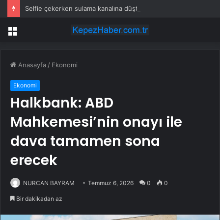
Selfie çekerken sulama kanalına düştü
Menü
Anasayfa
/
Ekonomi
Ekonomi
Halkbank: ABD
Mahkemesi’nin onayı ile
dava tamamen sona
erecek
NURCAN BAYRAM
Temmuz 6, 2026
0
0
Bir dakikadan az