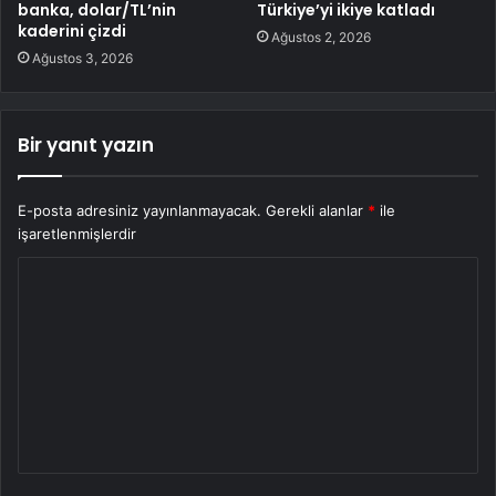
banka, dolar/TL’nin
Türkiye’yi ikiye katladı
kaderini çizdi
Ağustos 2, 2026
Ağustos 3, 2026
Bir yanıt yazın
E-posta adresiniz yayınlanmayacak.
Gerekli alanlar
*
ile
işaretlenmişlerdir
Y
o
r
u
m
*