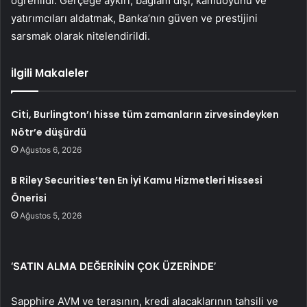
öğrenildi. Gerçeğe aykırı, bağlam dışı, kamuoyunu ve
yatırımcıları aldatmak, Banka’nın güven ve prestijini
sarsmak olarak nitelendirildi.
İlgili Makaleler
Citi, Burlington’ı hisse tüm zamanların zirvesindeyken
Nötr’e düşürdü
Ağustos 6, 2026
B Riley Securities’ten En İyi Kamu Hizmetleri Hissesi
Önerisi
Ağustos 5, 2026
‘SATIN ALMA DEĞERİNİN ÇOK ÜZERİNDE’
Sapphire AVM ve terasının, kredi alacaklarının tahsili ve