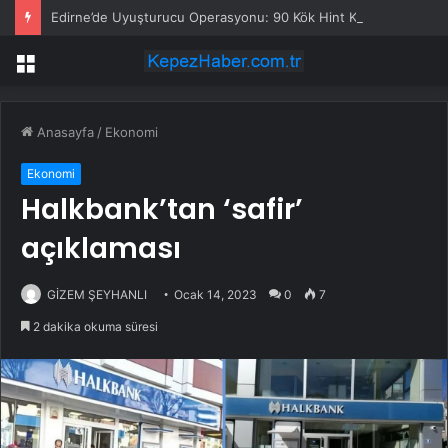
Edirne’de Uyuşturucu Operasyonu: 90 Kök Hint Keneviri Ele Geçirildi
Menü
Anasayfa
/
Ekonomi
Ekonomi
Halkbank’tan ‘safir’
açıklaması
GİZEM ŞEYHANLI
Ocak 14, 2023
0
7
2 dakika okuma süresi