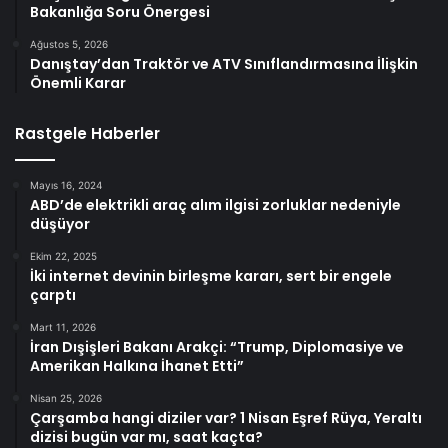
Bakanlığa Soru Önergesi
Ağustos 5, 2026
Danıştay’dan Traktör ve ATV Sınıflandırmasına İlişkin
Önemli Karar
Rastgele Haberler
Mayıs 16, 2024
ABD’de elektrikli araç alım ilgisi zorluklar nedeniyle
düşüyor
Ekim 22, 2025
İki internet devinin birleşme kararı, sert bir engele
çarptı
Mart 11, 2026
İran Dışişleri Bakanı Arakçi: “Trump, Diplomasiye ve
Amerikan Halkına İhanet Etti”
Nisan 25, 2026
Çarşamba hangi diziler var? 1 Nisan Eşref Rüya, Yeraltı
dizisi bugün var mı, saat kaçta?