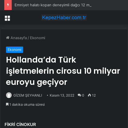
Emniyet halatı kopan deneyimli dağcı 12 metrelik uçuruma düştü
Menü
Anasayfa
/
Ekonomi
Ekonomi
Hollanda’da Türk
işletmelerin cirosu 10 milyar
euroyu geçiyor
GİZEM ŞEYHANLI
Kasım 13, 2022
0
12
1 dakika okuma süresi
FİKRİ CİNOKUR