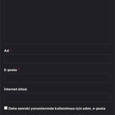
o
r
u
m
*
Ad
*
E-posta
*
İnternet sitesi
Daha sonraki yorumlarımda kullanılması için adım, e-posta