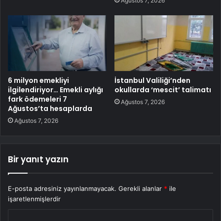
Ağustos 7, 2026
6 milyon emekliyi
İstanbul Valiliği’nden
ilgilendiriyor… Emekli aylığı
okullarda ‘mescit’ talimatı
fark ödemeleri 7
Ağustos 7, 2026
Ağustos’ta hesaplarda
Ağustos 7, 2026
Bir yanıt yazın
E-posta adresiniz yayınlanmayacak.
Gerekli alanlar
*
ile
işaretlenmişlerdir
Y