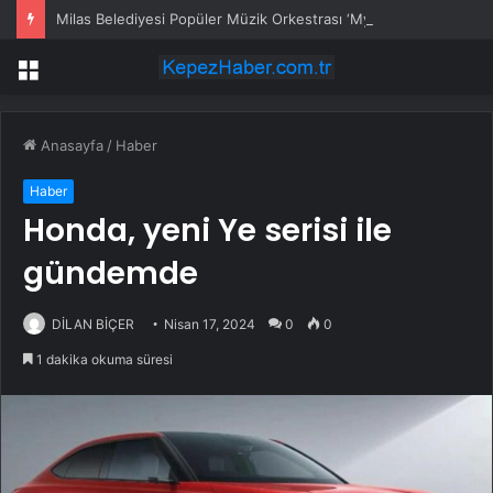
Milas Belediyesi Popüler Müzik Orkestrası ‘Mylasa Band’ Ören’de Unutulmaz Bir Konser Verdi
Menü
Anasayfa
/
Haber
Haber
Honda, yeni Ye serisi ile
gündemde
DİLAN BİÇER
Nisan 17, 2024
0
0
1 dakika okuma süresi