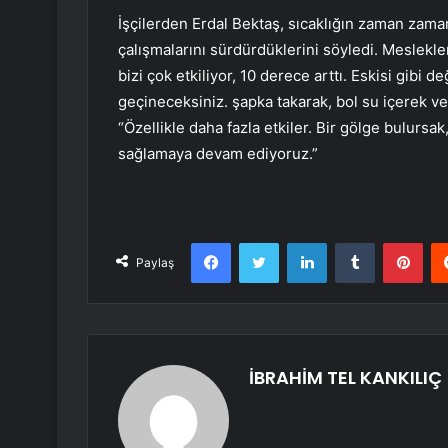
İşçilerden Erdal Bektaş, sıcaklığın zaman zam
çalışmalarını sürdürdüklerini söyledi. Meslekle
bizi çok etkiliyor, 10 derece arttı. Eskisi gibi d
geçineceksiniz. şapka takarak, bol su içerek v
“Özellikle daha fazla etkiler. Bir gölge bulursa
sağlamaya devam ediyoruz.”
Facebook
Twitter
LinkedIn
Tumblr
Pint
Paylaş
İBRAHİM TEL KANKILIÇ