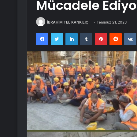
Mücadele Ediyo
İBRAHİM TEL KANKILIÇ
Temmuz 21, 2023
Facebook
Twitter
LinkedIn
Tumblr
Pinterest
Reddit