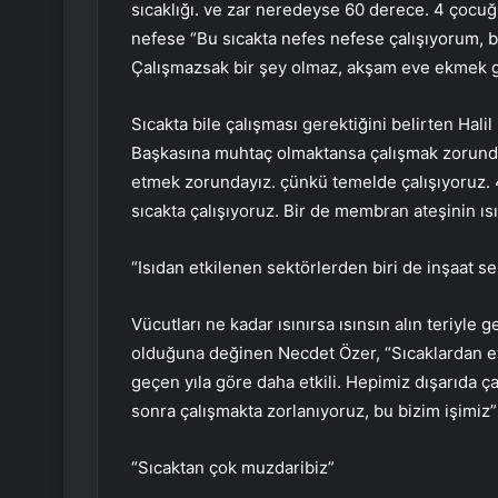
sıcaklığı. ve zar neredeyse 60 derece. 4 çocu
nefese “Bu sıcakta nefes nefese çalışıyorum, b
Çalışmazsak bir şey olmaz, akşam eve ekmek g
Sıcakta bile çalışması gerektiğini belirten Hali
Başkasına muhtaç olmaktansa çalışmak zorund
etmek zorundayız. çünkü temelde çalışıyoruz.
sıcakta çalışıyoruz. Bir de membran ateşinin ıs
“Isıdan etkilenen sektörlerden biri de inşaat s
Vücutları ne kadar ısınırsa ısınsın alın teriyle 
olduğuna değinen Necdet Özer, “Sıcaklardan etk
geçen yıla göre daha etkili. Hepimiz dışarıda çal
sonra çalışmakta zorlanıyoruz, bu bizim işimiz” 
“Sıcaktan çok muzdaribiz”