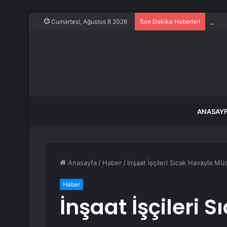
Dünya
Cumartesi, Ağustos 8 2026
Son Dakika Haberleri
ANASAY
Anasayfa
/
Haber
/
İnşaat İşçileri Sıcak Havayla Mü
Haber
İnşaat İşçileri 