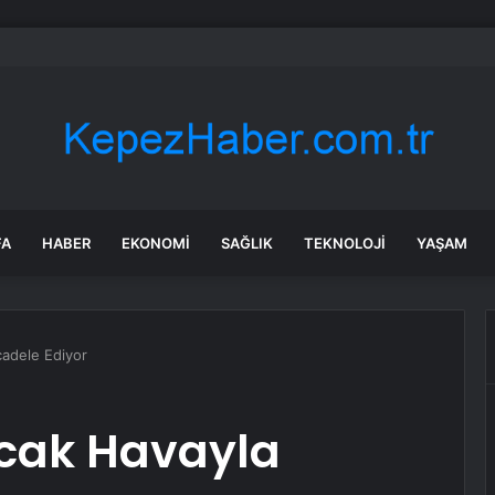
nın en uzun aktarmasız uçuşunda tarihi rekor: 24 saatten fazla havada k
FA
HABER
EKONOMI
SAĞLIK
TEKNOLOJI
YAŞAM
cadele Ediyor
Sıcak Havayla