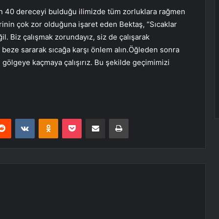
an 40 dereceyi bulduğu ilimizde tüm zorluklara rağmen
rinin çok zor olduğuna işaret eden Bektaş, “Sıcaklar
eğil. Biz çalışmak zorundayız, siz de çalışarak
e beze sararak sıcağa karşı önlem alın.Öğleden sonra
k, gölgeye kaçmaya çalışırız. Bu şekilde geçimimizi
erest
Reddit
VKontakte
Odnoklassniki
Pocket
E-Posta ile paylaş
Yazdır