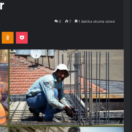
r
0
7
1 dakika okuma süresi
VKontakte
Odnoklassniki
Pocket