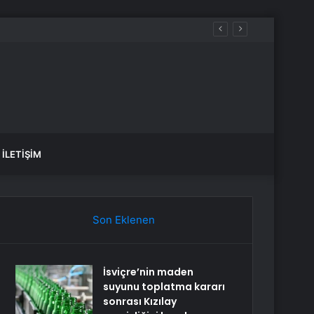
aldılar
İLETIŞIM
Son Eklenen
İsviçre’nin maden
suyunu toplatma kararı
sonrası Kızılay