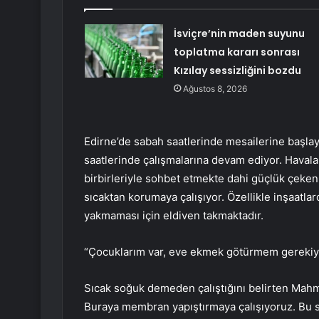
İsviçre’nin maden suyunu
toplatma kararı sonrası
Kızılay sessizliğini bozdu
Ağustos 8, 2026
Edirne’de sabah saatlerinde mesailerine başlayan
saatlerinde çalışmalarına devam ediyor. Havala
birbirleriyle sohbet etmekte dahi güçlük çeken i
sıcaktan korumaya çalışıyor. Özellikle inşaatlard
yakmaması için eldiven takmaktadır.
“Çocuklarım var, eve ekmek götürmem gerekiy
Sıcak soğuk demeden çalıştığını belirten Mahmut
Buraya membran yapıştırmaya çalışıyoruz. Bu s