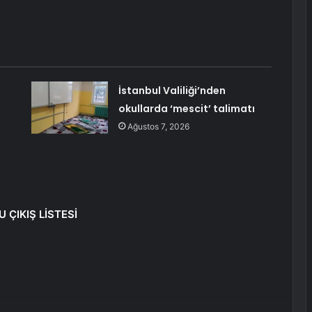
İstanbul Valiliği’nden
okullarda ‘mescit’ talimatı
a
Ağustos 7, 2026
 ÇIKIŞ LİSTESİ
erest
Reddit
VKontakte
Odnoklassniki
Pocket
E-Posta ile paylaş
Yazdır