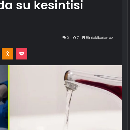
a su kesintisi
0
7
Bir dakikadan az
VKontakte
Odnoklassniki
Pocket