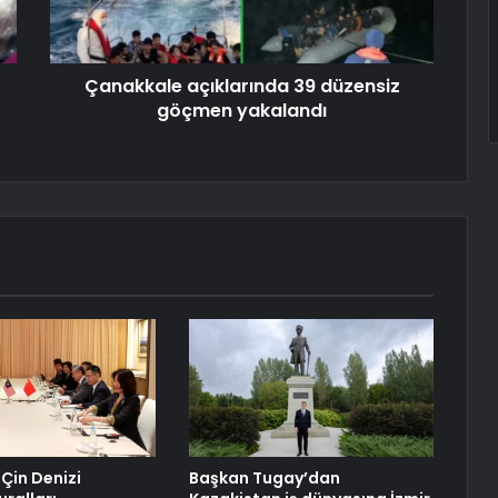
Çanakkale açıklarında 39 düzensiz
göçmen yakalandı
 Çin Denizi
Başkan Tugay’dan