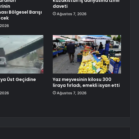
uralları
Kazakistan iş dünyasına İzmir
rinin
daveti
sı Bölgesel Barışı
Ağustos 7, 2026
ecek
 2026
ya Üst Geçidine
Yaz meyvesinin kilosu 300
liraya fırladı, emekli isyan etti
 2026
Ağustos 7, 2026