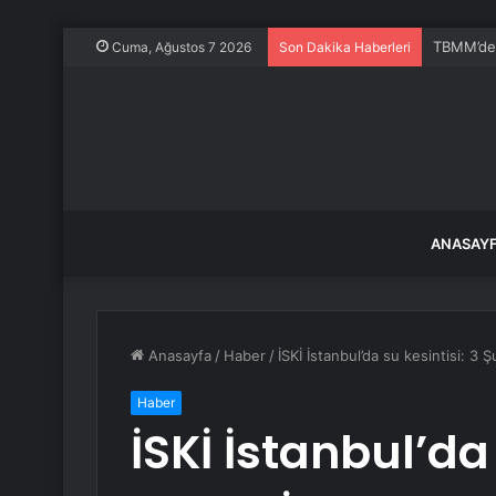
TBMM’de K
Cuma, Ağustos 7 2026
Son Dakika Haberleri
ANASAY
Anasayfa
/
Haber
/
İSKİ İstanbul’da su kesintisi: 3 Ş
Haber
İSKİ İstanbul’da 