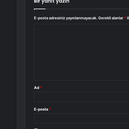
Bir yanıt yazın
E-posta adresiniz yayınlanmayacak.
Gerekli alanlar
*
i
Y
o
r
u
m
*
Ad
*
E-posta
*