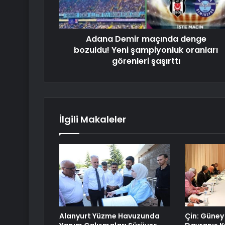
Adana Demir maçında denge
bozuldu! Yeni şampiyonluk oranları
görenleri şaşırttı
İlgili Makaleler
Alanyurt Yüzme Havuzunda
Çin: Güney