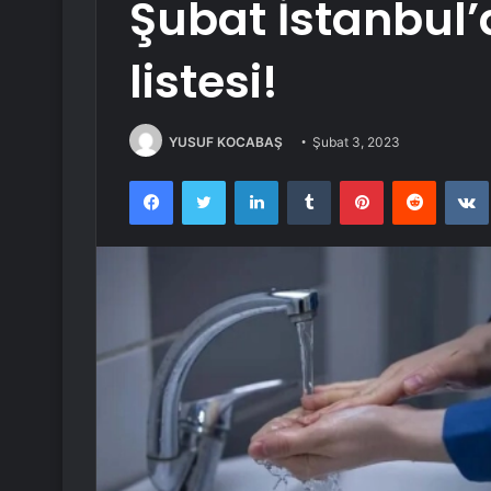
Şubat İstanbul’d
listesi!
YUSUF KOCABAŞ
Şubat 3, 2023
Facebook
Twitter
LinkedIn
Tumblr
Pinterest
Reddit