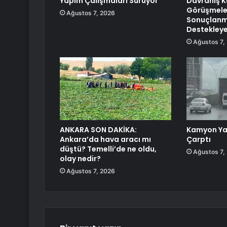
Yapım Çalışmaları Sürüyor
Davranış K
Görüşmele
Ağustos 7, 2026
Sonuçlanma
Destekley
Ağustos 7,
ANKARA SON DAKİKA:
Kamyon Ya
Ankara’da hava aracı mı
Çarptı
düştü? Temelli’de ne oldu,
Ağustos 7,
olay nedir?
Ağustos 7, 2026