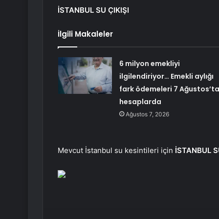
İSTANBUL SU ÇIKIŞI
İlgili Makaleler
6 milyon emekliyi
ilgilendiriyor… Emekli aylığı
fark ödemeleri 7 Ağustos’t
hesaplarda
Ağustos 7, 2026
Mevcut İstanbul su kesintileri için
İSTANBUL SU
Facebook
Twitter
LinkedIn
Tumblr
Pint