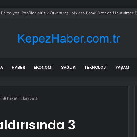
azarı’nda Yağmur Duası ve Şükür
FA
HABER
EKONOMI
SAĞLIK
TEKNOLOJI
YAŞAM
tinli hayatını kaybetti
aldırısında 3