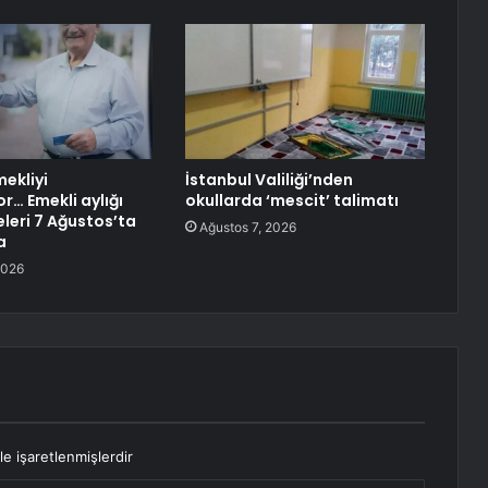
mekliyi
İstanbul Valiliği’nden
or… Emekli aylığı
okullarda ‘mescit’ talimatı
leri 7 Ağustos’ta
Ağustos 7, 2026
a
2026
le işaretlenmişlerdir