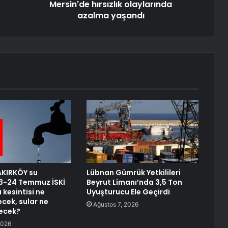
Mersin'de hırsızlık olaylarında
azalma yaşandı
AKIRKÖY su
Lübnan Gümrük Yetkilileri
 23-24 Temmuz İSKİ
Beyrut Limanı’nda 3,5 Ton
 kesintisi ne
Uyuşturucu Ele Geçirdi
cek, sular ne
Ağustos 7, 2026
ecek?
2026