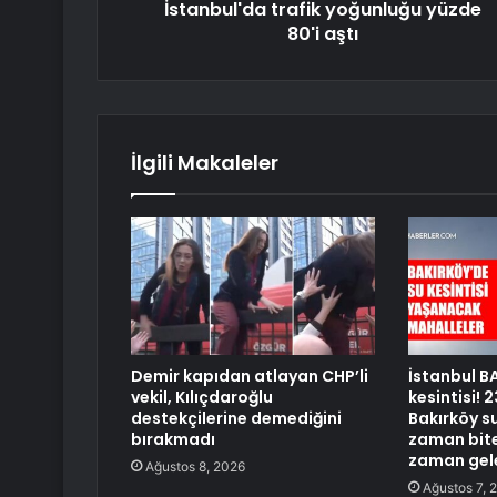
İstanbul'da trafik yoğunluğu yüzde
80'i aştı
İlgili Makaleler
Demir kapıdan atlayan CHP’li
İstanbul B
vekil, Kılıçdaroğlu
kesintisi!
destekçilerine demediğini
Bakırköy su
bırakmadı
zaman bite
zaman gel
Ağustos 8, 2026
Ağustos 7, 