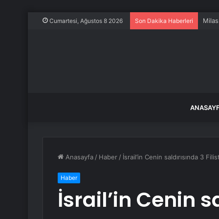
Beyp
Cumartesi, Ağustos 8 2026
Son Dakika Haberleri
ANASAY
Anasayfa
/
Haber
/
İsrail’in Cenin saldırısında 3 Filis
Haber
İsrail’in Cenin s