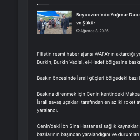
Beypazarı’nda Yağmur Duas
ve Şükür
Ağustos 8, 2026
Filistin resmi haber ajansı WAFA’nın aktardığı y
Burkin, Burkin Vadisi, el-Hadef bölgesine bask
Baskın öncesinde İsrail güçleri bölgedeki bazı bi
Baskına direnmek için Cenin kentindeki Makbar
İsrail savaş uçakları tarafından en az iki roket a
yaralandı.
Cenin’deki İbn Sina Hastanesi sağlık kaynakları,
bazılarının başından yaralandığını ve durumların