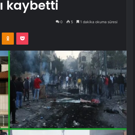
nı kaybetti
0
5
1 dakika okuma süresi
VKontakte
Odnoklassniki
Pocket