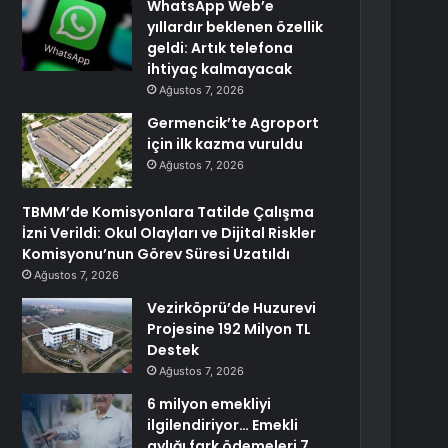
WhatsApp Web’e
yıllardır beklenen özellik
geldi: Artık telefona
ihtiyaç kalmayacak
Ağustos 7, 2026
Germencik’te Agroport
için ilk kazma vuruldu
Ağustos 7, 2026
TBMM’de Komisyonlara Tatilde Çalışma
İzni Verildi: Okul Olayları ve Dijital Riskler
Komisyonu’nun Görev Süresi Uzatıldı
Ağustos 7, 2026
Vezirköprü’de Huzurevi
Projesine 192 Milyon TL
Destek
Ağustos 7, 2026
6 milyon emekliyi
ilgilendiriyor… Emekli
aylığı fark ödemeleri 7