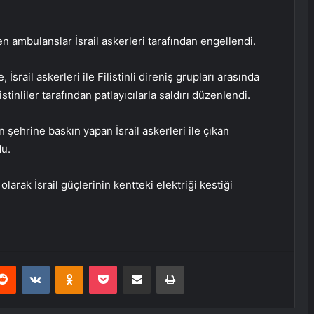
len ambulanslar İsrail askerleri tarafından engellendi.
İsrail askerleri ile Filistinli direniş grupları arasında
istinliler tarafından patlayıcılarla saldırı düzenlendi.
n şehrine baskın yapan İsrail askerleri ile çıkan
du.
arak İsrail güçlerinin kentteki elektriği kestiği
erest
Reddit
VKontakte
Odnoklassniki
Pocket
E-Posta ile paylaş
Yazdır