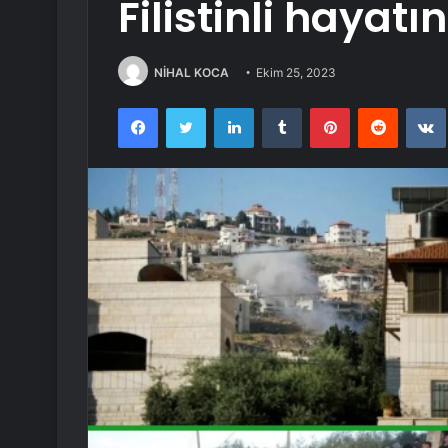
Filistinli hayatı
NİHAL KOCA
Ekim 25, 2023
Facebook
Twitter
LinkedIn
Tumblr
Pinterest
Reddit