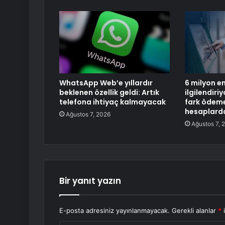
WhatsApp Web’e yıllardır
6 milyon e
beklenen özellik geldi: Artık
ilgilendiriy
telefona ihtiyaç kalmayacak
fark ödeme
hesaplard
Ağustos 7, 2026
Ağustos 7, 
Bir yanıt yazın
E-posta adresiniz yayınlanmayacak.
Gerekli alanlar
*
i