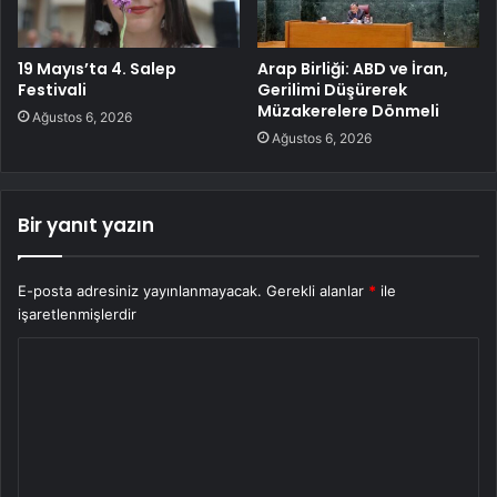
19 Mayıs’ta 4. Salep
Arap Birliği: ABD ve İran,
Festivali
Gerilimi Düşürerek
Müzakerelere Dönmeli
Ağustos 6, 2026
Ağustos 6, 2026
Bir yanıt yazın
E-posta adresiniz yayınlanmayacak.
Gerekli alanlar
*
ile
işaretlenmişlerdir
Y
o
r
u
m