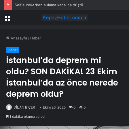
Selfie çekerken sulama kanalına düştü
Menü
Anasayfa
/
Haber
Haber
İstanbul’da deprem mi
oldu? SON DAKİKA! 23 Ekim
İstanbul’da az önce nerede
deprem oldu?
DİLAN BİÇER
Ekim 26, 2025
0
0
1 dakika okuma süresi