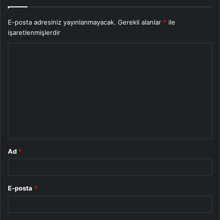
E-posta adresiniz yayınlanmayacak.
Gerekli alanlar
*
ile
işaretlenmişlerdir
Y
o
r
u
m
*
Ad
*
E-posta
*