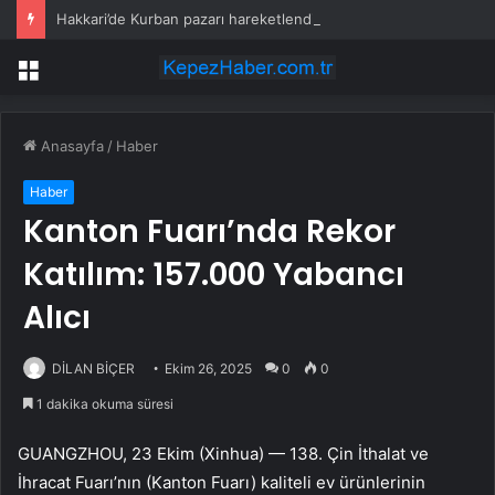
Hakkari’de Kurban pazarı hareketlendi
Menü
Anasayfa
/
Haber
Haber
Kanton Fuarı’nda Rekor
Katılım: 157.000 Yabancı
Alıcı
DİLAN BİÇER
Ekim 26, 2025
0
0
1 dakika okuma süresi
GUANGZHOU, 23 Ekim (Xinhua) — 138. Çin İthalat ve
İhracat Fuarı’nın (Kanton Fuarı) kaliteli ev ürünlerinin