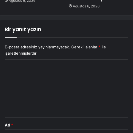
Ağustos 6, 2026
Ağustos 6, 2026
Bir yanıt yazın
E-posta adresiniz yayınlanmayacak.
Gerekli alanlar
*
ile
işaretlenmişlerdir
Y
o
r
u
m
*
Ad
*