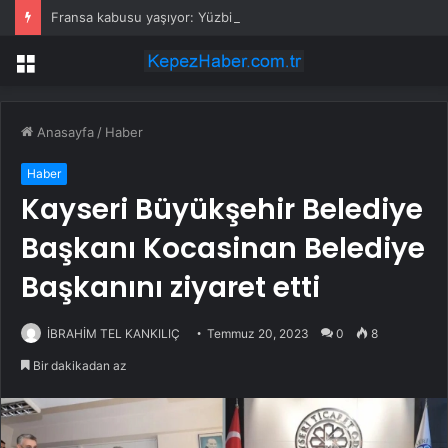
Fransa kabusu yaşıyor: Yüzbinlerce kişi kaçıyor alevler kovalıyor
Menü
Anasayfa
/
Haber
Haber
Kayseri Büyükşehir Belediye
Başkanı Kocasinan Belediye
Başkanını ziyaret etti
İBRAHİM TEL KANKILIÇ
Temmuz 20, 2023
0
8
Bir dakikadan az