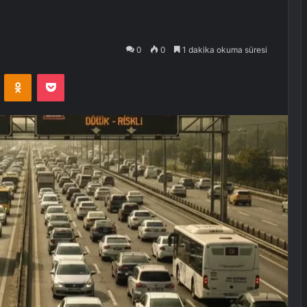
0
0
1 dakika okuma süresi
VKontakte
Odnoklassniki
Pocket