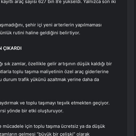
ayıtlı araç sayısı 627 bin 8’e yükseldi. Yalnızca son iki
ımadığını, şehir içi yeni arterlerin yapılmaması
ünlük rutini haline geldiğini belirtiyor.
 ÇIKARDI
sık zamlar, özellikle gelir artışının düşük kaldığı bir
tlarla toplu taşıma maliyetinin özel araç giderlerine
Bu durum trafik yükünü azaltmak yerine daha da
aydırmak ve toplu taşımayı teşvik etmekten geçiyor.
si yönde bir etki oluşturuyor.
yle mücadele için toplu taşıma ücretsiz ya da düşük
 zamların gelmesi “büyük bir çelişki” olarak