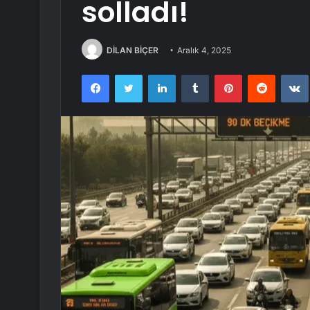
solladı!
DİLAN BİÇER
Aralık 4, 2025
Facebook
Twitter
LinkedIn
Tumblr
Pinterest
Reddit