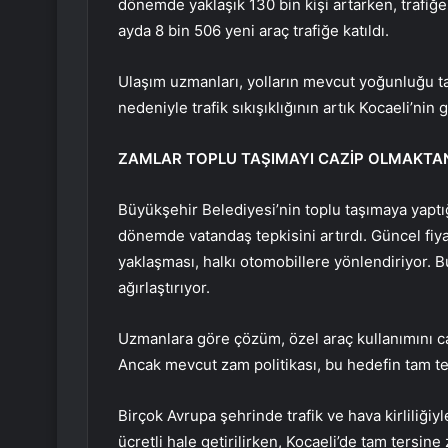
dönemde yaklaşık 130 bin kişi artarken, trafiğe k
ayda 8 bin 506 yeni araç trafiğe katıldı.
Ulaşım uzmanları, yolların mevcut yoğunluğu taş
nedeniyle trafik sıkışıklığının artık Kocaeli’nin g
ZAMLAR TOPLU TAŞIMAYI CAZİP OLMAKTAN
Büyükşehir Belediyesi’nin toplu taşımaya yaptığı 
dönemde vatandaş tepkisini artırdı. Güncel fiya
yaklaşması, halkı otomobillere yönlendiriyor. 
ağırlaştırıyor.
Uzmanlara göre çözüm, özel araç kullanımını c
Ancak mevcut zam politikası, bu hedefin tam ter
Birçok Avrupa şehrinde trafik ve hava kirliliği
ücretli hale getirilirken, Kocaeli’de tam tersine