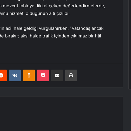
şen mevcut tabloya dikkat çeken değerlendirmelerde,
kamu hizmeti olduğunun altı çizildi.
rin acil hale geldiği vurgulanırken, “Vatandaş ancak
e bırakır; aksi halde trafik içinden çıkılmaz bir hâl
erest
Reddit
VKontakte
Odnoklassniki
Pocket
E-Posta ile paylaş
Yazdır