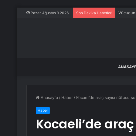
Vücudun 
Pazar, Ağustos 9 2026
Son Dakika Haberleri
ANASAY
Anasayfa
/
Haber
/
Kocaeli’de araç sayısı nüfusu sol
Haber
Kocaeli’de araç