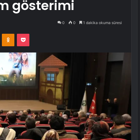
lm gösterimi
0
0
1 dakika okuma süresi
VKontakte
Odnoklassniki
Pocket