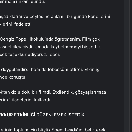
ir mola imkanı sundu.
aşadıklarını ve böylesine anlamlı bir günde kendilerini
erini ifade etti.
e Cengiz Topel İlkokulu’nda öğretmenim. Film çok
ması etkileyiciydi. Umudu kaybetmemeyi hissettik.
 çok teşekkür ediyoruz.” dedi.
uygulandırdı hem de tebessüm ettirdi. Etkinliği
nde konuştu.
en dolu dolu bir filmdi. Etkilendik, gözyaşlarımıza
m.” ifadelerini kullandı.
EKKÜR ETKİNLİĞİ DÜZENLEMEK İSTEDİK
etinin toplum için büyük önem taşıdığını belirterek,