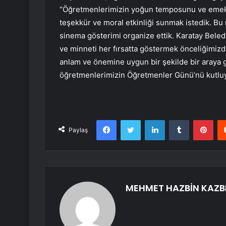
“Öğretmenlerimizin yoğun temposunu ve emekl
teşekkür ve moral etkinliği sunmak istedik. B
sinema gösterimi organize ettik. Karatay Bele
ve minneti her fırsatta göstermek önceliğimizdi
anlam ve önemine uygun bir şekilde bir araya 
öğretmenlerimizin Öğretmenler Günü’nü kutluyor
Facebook
Twitter
LinkedIn
Tumblr
Pint
Paylaş
MEHMET HAZBİN KAZB