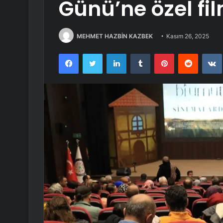
Günü’ne özel fi
MEHMET HAZBİN KAZBEK
Kasım 26, 2025
Facebook
Twitter
LinkedIn
Tumblr
Pinterest
Reddit