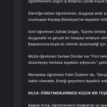
öğretmenlere yoğun iş temposu içinde küçük b
Etkinliğe katılan öğretmenler, duygusal anlar y
unutmayan Karatay Belediyesi’ne teşekkür ettikl
Sınıf öğretmeni Zahide Doğan, “Eşimle birlikt
duygusaldı ve gerçek bir hikayeyi anlatıyor ol
Başkanımıza böyle bir etkinlik düzenlediği için
Müzik öğretmeni Serkan Dönder ise “Film hem d
düzenleyen herkese teşekkür ediyorum.” şekli
Muhasebe öğretmeni Fatih Özdemir de, “Gerçekt
hakim olamadık. Emeği geçenlere teşekkür ederi
KILCA: ÖĞRETMENLERİMİZE KÜÇÜK BİR TEŞ
Başkan Kılca, öğretmenlerin fedakarlığı ve gayr