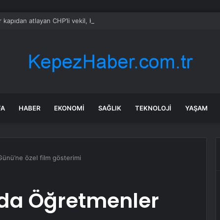
 kapıdan atlayan CHP’li vekil, Kılıçdaroğlu destekçilerine demediğini bır
FA
HABER
EKONOMI
SAĞLIK
TEKNOLOJI
YAŞAM
ünü’ne özel film gösterimi
da Öğretmenler