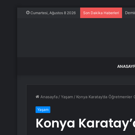
Demir
Cumartesi, Ağustos 8 2026
Son Dakika Haberleri
ANASAY
Anasayfa
/
Yaşam
/
Konya Karatay’da Öğretmenler G
Yaşam
Konya Karatay’