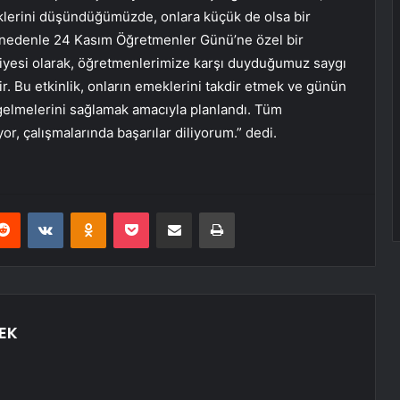
erini düşündüğümüzde, onlara küçük de olsa bir
u nedenle 24 Kasım Öğretmenler Günü’ne özel bir
diyesi olarak, öğretmenlerimize karşı duyduğumuz saygı
r. Bu etkinlik, onların emeklerini takdir etmek ve günün
gelmelerini sağlamak amacıyla planlandı. Tüm
, çalışmalarında başarılar diliyorum.” dedi.
erest
Reddit
VKontakte
Odnoklassniki
Pocket
E-Posta ile paylaş
Yazdır
EK