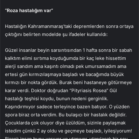
“Roza hastalığım var”
Hastalığın Kahramanmaraş’taki depremlerden sonra ortaya
çıktığını belirten modelde şu ifadeler kullanıldı:
Güzel insanlar beyin sarsıntısından 1 hafta sonra bir sabah
kalktım elimi sırtıma koyduğumda bir kaç leke hissettim
alerji sandım ama kaşıntı olmadı pek umursamadım ama
ertesi gün kırmızılaşmaya başladı ve bacağımda büyük
kırmızı bir nokta gördük. Burak beni hastaneye götürmeye
karar verdi. Doktor doğrudan “Pityriasis Rosea” Gül
hastalığı teşhisi koydu, bunun nedeni gerginlik.
Kaşındırmıyor sadece terleyince bazen batıyor. O yüzden
spora biraz orta verdim. Bu bulaşıcı bir hastalık değildir.
Çocuklarda çok oluyor diye üzüldüm, sizinle paylaşmak
istedim çünkü 2 ay oldu ve geçmeye başladı, iyileşiyorum!
Birçok insan bunu yaşıyor ve utanıyor, utanılacak bir şey