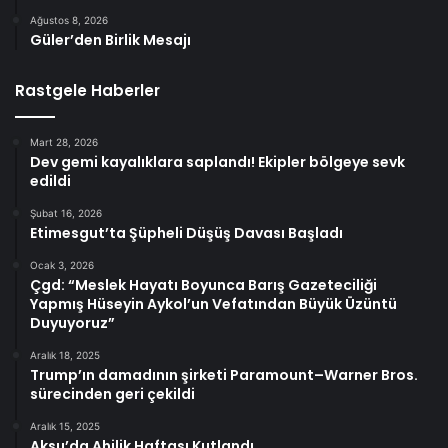
Ağustos 8, 2026
Güler’den Birlik Mesajı
Rastgele Haberler
Mart 28, 2026
Dev gemi kayalıklara saplandı! Ekipler bölgeye sevk
edildi
Şubat 16, 2026
Etimesgut’ta Şüpheli Düşüş Davası Başladı
Ocak 3, 2026
Çgd: “Meslek Hayatı Boyunca Barış Gazeteciliği
Yapmış Hüseyin Aykol’un Vefatından Büyük Üzüntü
Duyuyoruz”
Aralık 18, 2025
Trump’ın damadının şirketi Paramount–Warner Bros.
sürecinden geri çekildi
Aralık 15, 2025
Aksu’da Ahilik Haftası Kutlandı