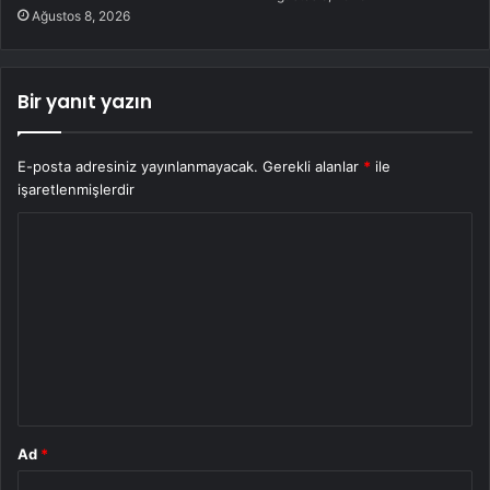
Ağustos 8, 2026
Bir yanıt yazın
E-posta adresiniz yayınlanmayacak.
Gerekli alanlar
*
ile
işaretlenmişlerdir
Y
o
r
u
m
*
Ad
*