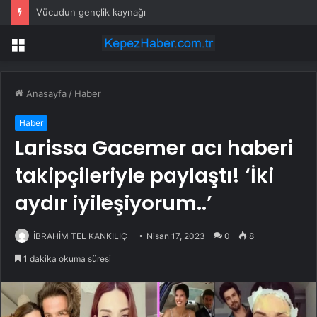
Vücudun gençlik kaynağı
Menü
Anasayfa
/
Haber
Haber
Larissa Gacemer acı haberi
takipçileriyle paylaştı! ‘İki
aydır iyileşiyorum..’
İBRAHİM TEL KANKILIÇ
Nisan 17, 2023
0
8
1 dakika okuma süresi