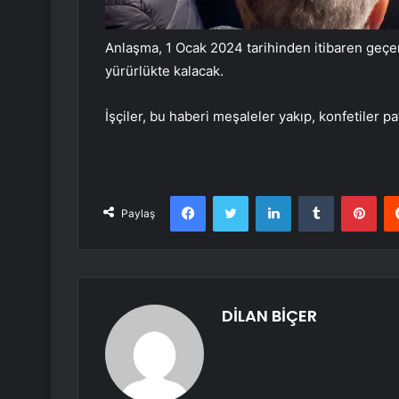
Anlaşma, 1 Ocak 2024 tarihinden itibaren geçerl
yürürlükte kalacak.
İşçiler, bu haberi meşaleler yakıp, konfetiler p
Facebook
Twitter
LinkedIn
Tumblr
Pint
Paylaş
DİLAN BİÇER