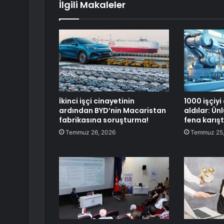
İlgili Makaleler
İkinci işçi cinayetinin
1000 işçiyi
ardından BYD’nin Macaristan
aldılar: Ün
fabrikasına soruşturma!
fena karışt
Temmuz 26, 2026
Temmuz 25,