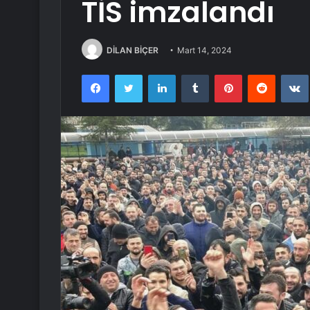
TİS imzalandı
DİLAN BİÇER
Mart 14, 2024
Facebook
Twitter
LinkedIn
Tumblr
Pinterest
Reddit