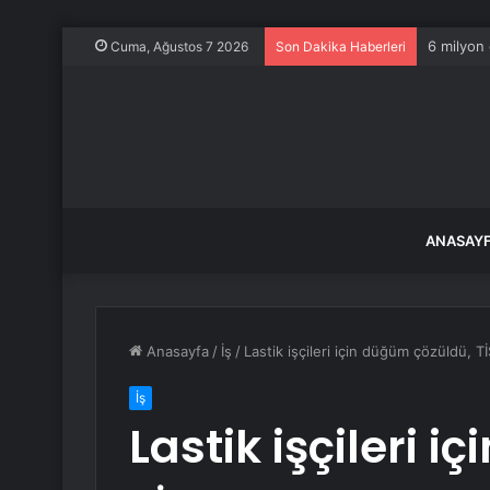
6 milyon 
Cuma, Ağustos 7 2026
Son Dakika Haberleri
ANASAY
Anasayfa
/
İş
/
Lastik işçileri için düğüm çözüldü, T
İş
Lastik işçileri 