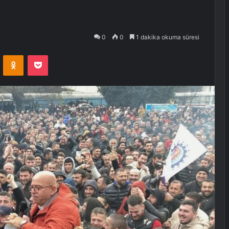
0
0
1 dakika okuma süresi
VKontakte
Odnoklassniki
Pocket