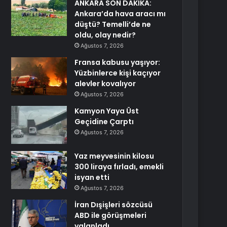
ANKARA SON DAKİKA:
Ankara’da hava aracı mı
düştü? Temelli’de ne
oldu, olay nedir?
Ağustos 7, 2026
Fransa kabusu yaşıyor:
Yüzbinlerce kişi kaçıyor
alevler kovalıyor
Ağustos 7, 2026
Kamyon Yaya Üst
Geçidine Çarptı
Ağustos 7, 2026
Yaz meyvesinin kilosu
300 liraya fırladı, emekli
isyan etti
Ağustos 7, 2026
İran Dışişleri sözcüsü
ABD ile görüşmeleri
yalanladı