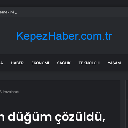
emekliyi ilgilendiriyor… Emekli aylığı fark ödemeleri 7 Ağustos’ta hesapla
FA
HABER
EKONOMI
SAĞLIK
TEKNOLOJI
YAŞAM
İS imzalandı
için düğüm çözüldü,