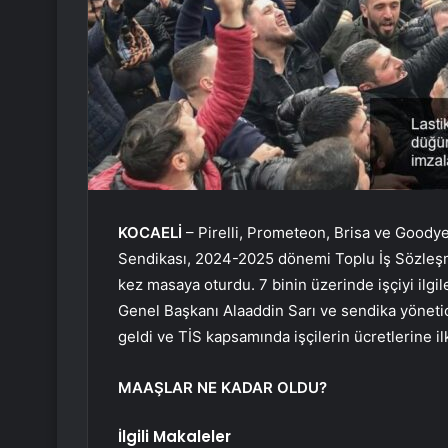
KOCAELİ
–
Pirelli, Prometeon, Brisa ve Goodyea
Sendikası, 2024-2025 dönemi Toplu İş Sözleşm
kez masaya oturdu. 7 binin üzerinde işçiyi ilgi
Genel Başkanı Alaaddin Sarı ve sendika yönetic
geldi ve TİS kapsamında işçilerin ücretlerine il
MAAŞLAR NE KADAR OLDU?
İlgili Makaleler