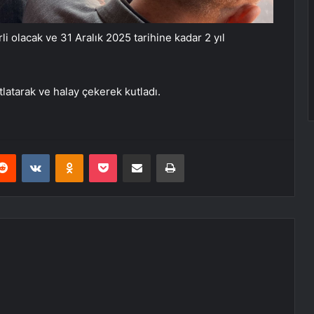
i olacak ve 31 Aralık 2025 tarihine kadar 2 yıl
atlatarak ve halay çekerek kutladı.
erest
Reddit
VKontakte
Odnoklassniki
Pocket
E-Posta ile paylaş
Yazdır