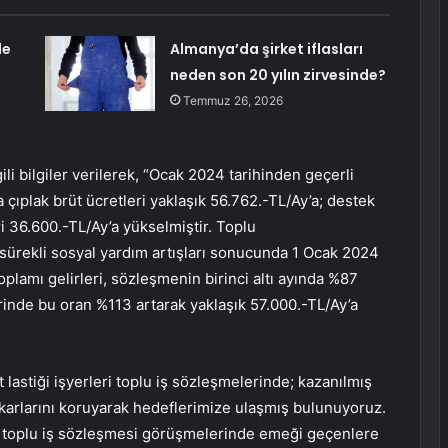
de
Almanya’da şirket iflasları
neden son 20 yılın zirvesinde?
Temmuz 26, 2026
li bilgiler verilerek, “Ocak 2024 tarihinden geçerli
 çıplak brüt ücretleri yaklaşık 56.762.-TL/Ay’a; destek
ri 36.600.-TL/Ay’a yükselmiştir. Toplu
ürekli sosyal yardım artışları sonucunda 1 Ocak 2024
 toplamı gelirleri, sözleşmenin birinci altı ayında %87
rinde bu oran %113 artarak yaklaşık 57.000.-TL/Ay’a
 lastiği işyerleri toplu iş sözleşmelerinde; kazanılmış
ıkarlarını koruyarak hedeflerimize ulaşmış bulunuyoruz.
ri toplu iş sözleşmesi görüşmelerinde emeği geçenlere