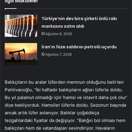
İlgili Makaleler
Türkiye’nin dev bira şirketi ünlü rakı
markasını satın aldı
Ağustos 8, 2026
İran’ın füze saldırısı petrolü uçurdu
Ağustos 7, 2026
Balıkçıların bu aralar lüferden memnun olduğunu belirten
Pehlivanoğlu, “İki haftadır balıkçıların ağları lüferle doldu.
Bu yıl palamut olmadığı için ‘hamsi ve istavrit daha çok olur’
diye bekliyorduk. Hamsiler lüferle doldu. Sezonun başında
ancak artık lüfer avlanıyor. Balıklar çoğaldıkça
tezgahlardaki fiyatlar da değişiyor. “Balığın bol olması hem
balıkçıları hem de vatandaşları sevindiriyor. Havaların