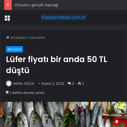
Vücudun gençlik kaynağı
Menü
Anasayfa
/
Ekonomi
Ekonomi
Lüfer fiyatı bir anda 50 TL
düştü
NİHAL KOCA
Kasım 2, 2023
0
2
1 dakika okuma süresi