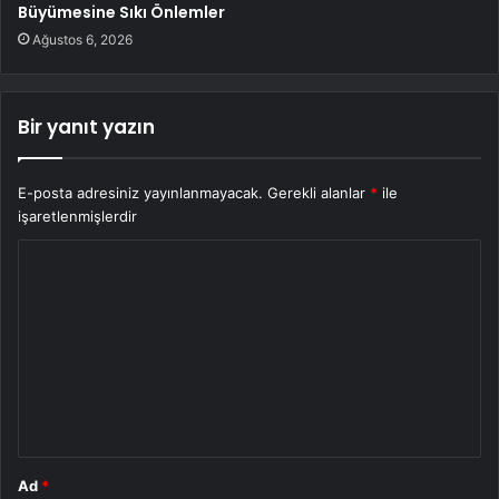
Büyümesine Sıkı Önlemler
Ağustos 6, 2026
Bir yanıt yazın
E-posta adresiniz yayınlanmayacak.
Gerekli alanlar
*
ile
işaretlenmişlerdir
Y
o
r
u
m
*
Ad
*