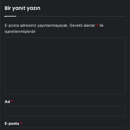
Bir yanıt yazın
E-posta adresiniz yayınlanmayacak.
Gerekli alanlar
*
ile
işaretlenmişlerdir
Y
o
r
u
m
*
Ad
*
E-posta
*