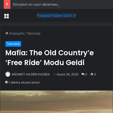
Dünyanın en uzun aktarmasız uçuşunda tarihi rekor: 24 saatten fazla havada kaldılar
Menü
Anasayfa
/
Teknoloji
Teknoloji
Mafia: The Old Country’e
‘Free Ride’ Modu Geldi
MEHMET HAZBİN KAZBEK
Kasım 26, 2025
0
0
1 dakika okuma süresi