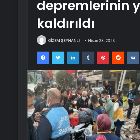
depremlerinin 
kaldırıldı
GİZEM ŞEYHANLI
Nisan 23, 2023
Facebook
Twitter
LinkedIn
Tumblr
Pinterest
Reddit