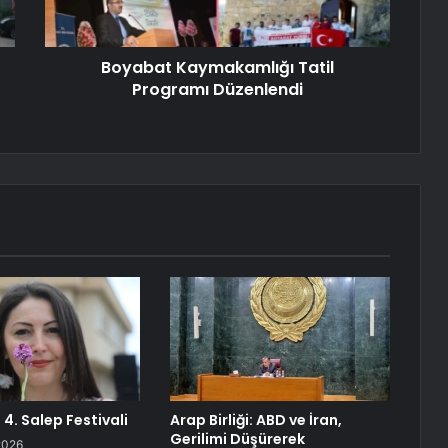
Boyabat Kaymakamlığı Tatil
Programı Düzenlendi
 4. Salep Festivali
Arap Birliği: ABD ve İran,
Gerilimi Düşürerek
2026