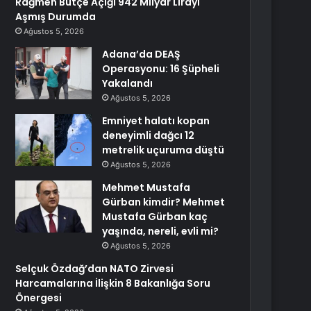
Rağmen Bütçe Açığı 942 Milyar Lirayı
Aşmış Durumda
Ağustos 5, 2026
Adana’da DEAŞ
Operasyonu: 16 Şüpheli
Yakalandı
Ağustos 5, 2026
Emniyet halatı kopan
deneyimli dağcı 12
metrelik uçuruma düştü
Ağustos 5, 2026
Mehmet Mustafa
Gürban kimdir? Mehmet
Mustafa Gürban kaç
yaşında, nereli, evli mi?
Ağustos 5, 2026
Selçuk Özdağ’dan NATO Zirvesi
Harcamalarına İlişkin 8 Bakanlığa Soru
Önergesi