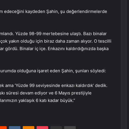
vam edeceğini kaydeden Şahin, şu değerlendirmelerde
mlandı. Yüzde 98-99 mertebesine ulaştı. Bazı binalar
çok yakın olduğu için biraz daha zaman alıyor. O tescilli
r gördü. Binalar iç içe. Enkazını kaldırdığınızda başka
urumda olduğuna işaret eden Şahin, şunları söyledi:
cek ama ‘Yüzde 99 seviyesinde enkazı kaldırdık’ dedik.
skı süresi devam ediyor ve 6 Mayıs prestijiyle
arımızın yaklaşık 6 katı kadar büyük.”
erest
Reddit
VKontakte
Odnoklassniki
Pocket
E-Posta ile paylaş
Yazdır