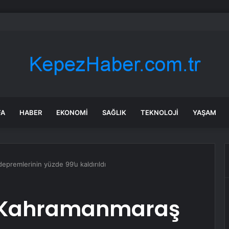
 Özel’in yeni dokunulmazlık fezlekesinde ne var?
FA
HABER
EKONOMI
SAĞLIK
TEKNOLOJI
YAŞAM
epremlerinin yüzde 99’u kaldırıldı
: Kahramanmaraş