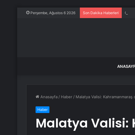
Özgür
Perşembe, Ağustos 6 2026
Son Dakika Haberleri
ANASAY
Anasayfa
/
Haber
/
Malatya Valisi: Kahramanmaraş d
Haber
Malatya Valisi