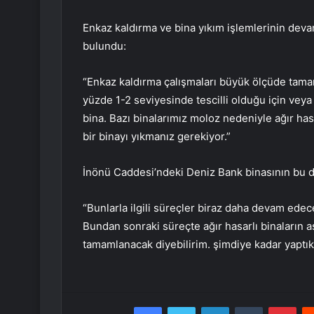
Enkaz kaldırma ve bina yıkım işlemlerinin de
bulundu:
“Enkaz kaldırma çalışmaları büyük ölçüde tama
yüzde 1-2 seviyesinde tescilli olduğu için veya 
bina. Bazı binalarımız moloz nedeniyle ağır hasa
bir binayı yıkmanız gerekiyor.”
İnönü Caddesi’ndeki Deniz Bank binasının bu d
“Bunlarla ilgili süreçler biraz daha devam ede
Bundan sonraki süreçte ağır hasarlı binaların a
tamamlanacak diyebilirim. şimdiye kadar yaptıkl
Facebook
Twitter
LinkedIn
Tumblr
Pint