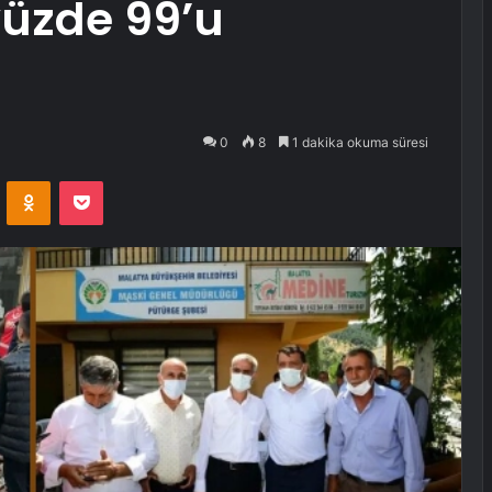
yüzde 99’u
0
8
1 dakika okuma süresi
VKontakte
Odnoklassniki
Pocket