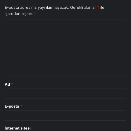
E-posta adresiniz yayınlanmayacak.
Gerekli alanlar
*
ile
işaretlenmişlerdir
Y
o
r
u
m
*
Ad
*
E-posta
*
İnternet sitesi