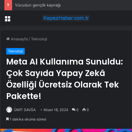
Vücudun gençlik kaynağı
Menü
Anasayfa
/
Teknoloji
Teknoloji
Meta AI Kullanıma Sunuldu:
Çok Sayıda Yapay Zekâ
Özelliği Ücretsiz Olarak Tek
Pakette!
ÜMİT SAVĞA
Nisan 18, 2024
0
0
1 dakika okuma süresi