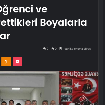
Öğrenci ve
ettikleri Boyalarla
lar
0
0
1 dakika okuma süresi
VKontakte
Odnoklassniki
Pocket