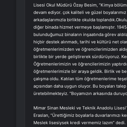
Lisesi Okul Müdürü Özay Besim, “Kimya bölüm
devam ediyor. çok kaliteli ve güzel boyalarımı
arkadaşlarımızla birlikte okulda toplandık.Okulu
diğer binada hizmet vermeye başlamıştır. 1945
bulunduğumuz binaların inşaatında görev aldılar, 
hiçbir destek alınmadı, tarihi ve kültürü net o
öğretmenlerimizden ve öğrencilerimizden ald
birlikte bir yerde geliştirerek sürdürüyoruz. K
Öğretmenlerimizin ve öğrencilerimizin yaptırdı
öğretmenlerimizle bir araya geldik. Birlik ve b
çalışma oldu. Katılan tüm öğretmenlerime teşe
açısından daha uygun oluyor. Bu boyaları talep
üretebilmekteyiz. “Boyamızın arkasında duruyo
Mimar Sinan Mesleki ve Teknik Anadolu Lisesi
Eraslan, “Ürettiğimiz boyalarla duvarlarımızı 
Meslek lisesiysek kredi vermemiz lazım” dedi. 