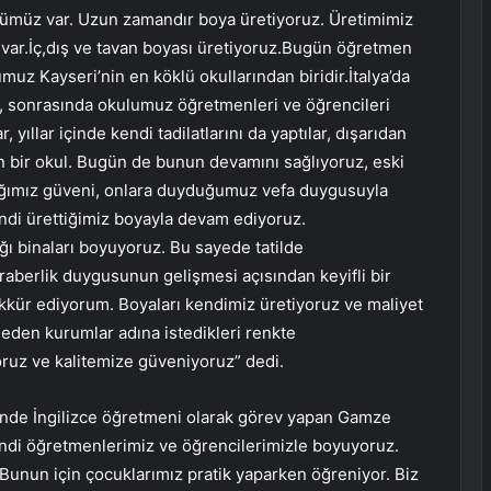
ümüz var. Uzun zamandır boya üretiyoruz. Üretimimiz
z var.İç,dış ve tavan boyası üretiyoruz.Bugün öğretmen
muz Kayseri’nin en köklü okullarından biridir.İtalya’da
, sonrasında okulumuz öğretmenleri ve öğrencileri
yıllar içinde kendi tadilatlarını da yaptılar, dışarıdan
lan bir okul. Bugün de bunun devamını sağlıyoruz, eski
ığımız güveni, onlara duyduğumuz vefa duygusuyla
endi ürettiğimiz boyayla devam ediyoruz.
ğı binaları boyuyoruz. Bu sayede tatilde
eraberlik duygusunun gelişmesi açısından keyifli bir
kkür ediyorum. Boyaları kendimiz üretiyoruz ve maliyet
 eden kurumlar adına istedikleri renkte
ruz ve kalitemize güveniyoruz” dedi.
’nde İngilizce öğretmeni olarak görev yapan Gamze
kendi öğretmenlerimiz ve öğrencilerimizle boyuyoruz.
Bunun için çocuklarımız pratik yaparken öğreniyor. Biz