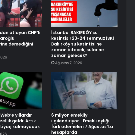
dan atlayan CHP’li
İstanbul BAKIRKÖY su
çdaroğlu
kesintisi! 23-24 Temmuz İSKİ
rine demediğini
Bakırköy su kesintisi ne
zaman bitecek, sular ne
zaman gelecek?
2026
Ağustos 7, 2026
eb’e yıllardır
6 milyon emekliyi
ellik geldi: Artık
ilgilendiriyor… Emekli aylığı
htiyaç kalmayacak
fark ödemeleri 7 Ağustos’ta
hesaplarda
2026