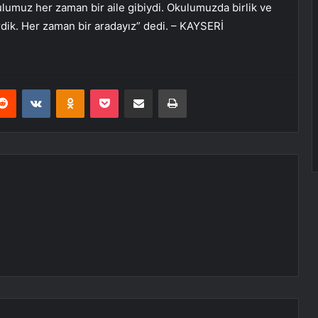
lumuz her zaman bir aile gibiydi. Okulumuzda birlik ve
dik. Her zaman bir aradayız” dedi. – KAYSERİ
erest
Reddit
VKontakte
Odnoklassniki
Pocket
E-Posta ile paylaş
Yazdır