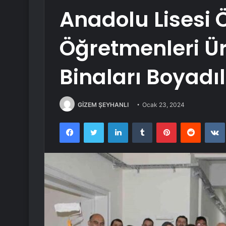
Anadolu Lisesi 
Öğretmenleri Ür
Binaları Boyadı
GİZEM ŞEYHANLI
Ocak 23, 2024
Facebook
Twitter
LinkedIn
Tumblr
Pinterest
Reddit