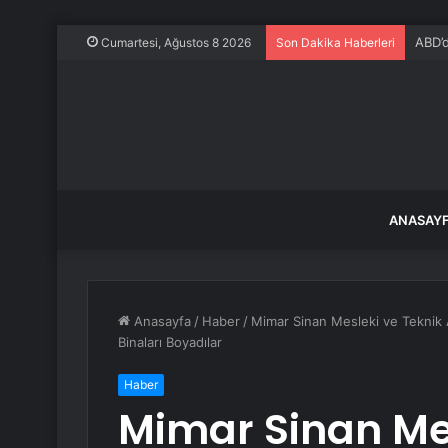
ABD’d
Cumartesi, Ağustos 8 2026
Son Dakika Haberleri
ANASAY
Anasayfa
/
Haber
/
Mimar Sinan Mesleki ve Teknik A
Binaları Boyadılar
Haber
Mimar Sinan Mes