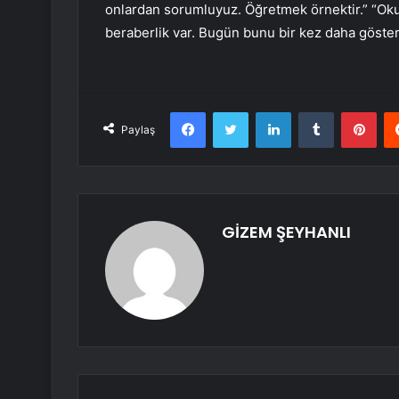
onlardan sorumluyuz. Öğretmek örnektir.” “Oku
beraberlik var. Bugün bunu bir kez daha göster
Facebook
Twitter
LinkedIn
Tumblr
Pint
Paylaş
GİZEM ŞEYHANLI