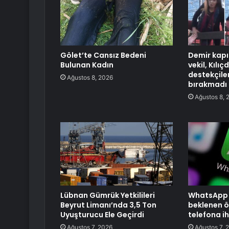
Gölet’te Cansız Bedeni
Demir kapı
Bulunan Kadın
vekil, Kılı
destekçile
Ağustos 8, 2026
bırakmadı
Ağustos 8, 
Lübnan Gümrük Yetkilileri
WhatsApp W
Beyrut Limanı’nda 3,5 Ton
beklenen öz
Uyuşturucu Ele Geçirdi
telefona i
Ağustos 7, 2026
Ağustos 7, 