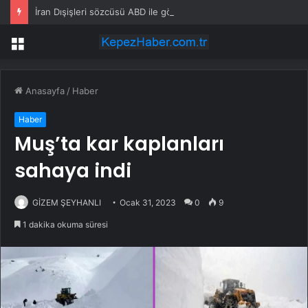
İran Dışişleri sözcüsü ABD ile görüşmeleri yalanladı
Menü
Anasayfa
/
Haber
Haber
Muş’ta kar kaplanları
sahaya indi
GİZEM ŞEYHANLI
Ocak 31, 2023
0
9
1 dakika okuma süresi