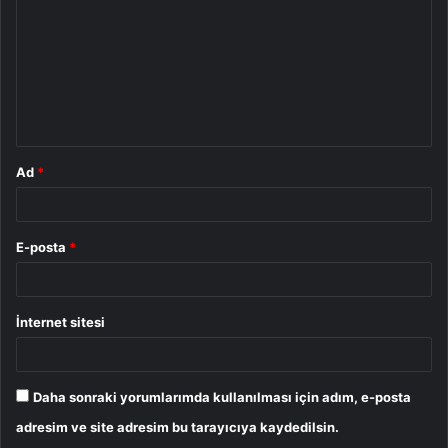
r
u
m
*
Ad
*
E-posta
*
İnternet sitesi
Daha sonraki yorumlarımda kullanılması için adım, e-posta
adresim ve site adresim bu tarayıcıya kaydedilsin.