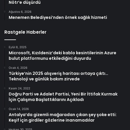
Nötr’e düşürdü
Ağustos 6, 2026
Menemen Belediyesi’nden örnek sağlık hizmeti
Rastgele Haberler
Eylül 8, 2025
Microsoft, Kızıldeniz’deki kablo kesintilerinin Azure
bulut platformunu etkilediğini duyurdu
Ocak 4, 2026
Türkiye’nin 2025 alışveriş haritası ortaya çıktı…
Teknoloji ve günlük bakım zirvede
Kasım 24, 2022
Doğru Parti ve Adalet Partisi, Yeni Bir İttifak Kurmak
İçin Çalışma Başlattıklarını Açıkladı
Ocak 14, 2026
Antalya’da gizemli mağaradan çıkan şey şoke etti:
Keşif için girdiler gözlerine inanamadılar
Haziran 30, 2025