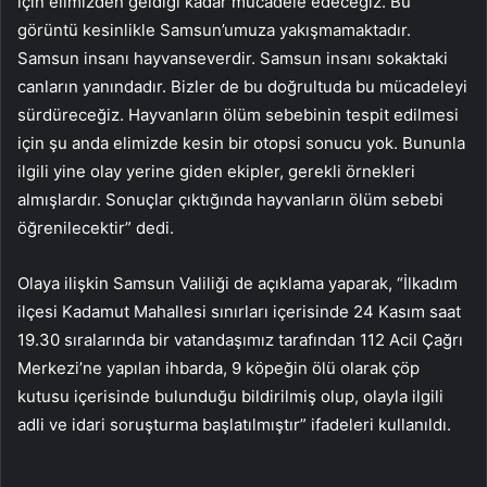
için elimizden geldiği kadar mücadele edeceğiz. Bu
görüntü kesinlikle Samsun’umuza yakışmamaktadır.
Samsun insanı hayvanseverdir. Samsun insanı sokaktaki
canların yanındadır. Bizler de bu doğrultuda bu mücadeleyi
sürdüreceğiz. Hayvanların ölüm sebebinin tespit edilmesi
için şu anda elimizde kesin bir otopsi sonucu yok. Bununla
ilgili yine olay yerine giden ekipler, gerekli örnekleri
almışlardır. Sonuçlar çıktığında hayvanların ölüm sebebi
öğrenilecektir” dedi.
Olaya ilişkin Samsun Valiliği de açıklama yaparak, “İlkadım
ilçesi Kadamut Mahallesi sınırları içerisinde 24 Kasım saat
19.30 sıralarında bir vatandaşımız tarafından 112 Acil Çağrı
Merkezi’ne yapılan ihbarda, 9 köpeğin ölü olarak çöp
kutusu içerisinde bulunduğu bildirilmiş olup, olayla ilgili
adli ve idari soruşturma başlatılmıştır” ifadeleri kullanıldı.