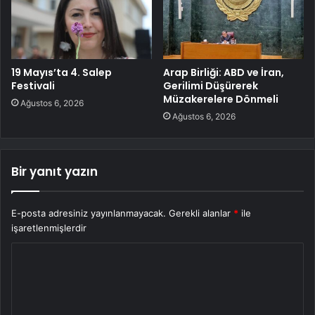
19 Mayıs’ta 4. Salep
Arap Birliği: ABD ve İran,
Festivali
Gerilimi Düşürerek
Müzakerelere Dönmeli
Ağustos 6, 2026
Ağustos 6, 2026
Bir yanıt yazın
E-posta adresiniz yayınlanmayacak.
Gerekli alanlar
*
ile
işaretlenmişlerdir
Y
o
r