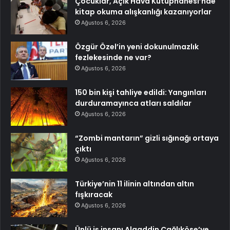
Çocuklar, Açık Hava Kütüphanesi’nde
kitap okuma alışkanlığı kazanıyorlar
Ağustos 6, 2026
Özgür Özel’in yeni dokunulmazlık
fezlekesinde ne var?
Ağustos 6, 2026
150 bin kişi tahliye edildi: Yangınları
durduramayınca atları saldılar
Ağustos 6, 2026
“Zombi mantarın” gizli sığınağı ortaya
çıktı
Ağustos 6, 2026
Türkiye’nin 11 ilinin altından altın
fışkıracak
Ağustos 6, 2026
Ünlü iş insanı Alaaddin Çağlıköse’ye