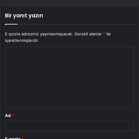
Bir yanıt yazın
E-posta adresiniz yayınlanmayacak.
Gerekli alanlar
*
ile
işaretlenmişlerdir
Y
o
r
u
m
*
Ad
*
E-posta
*