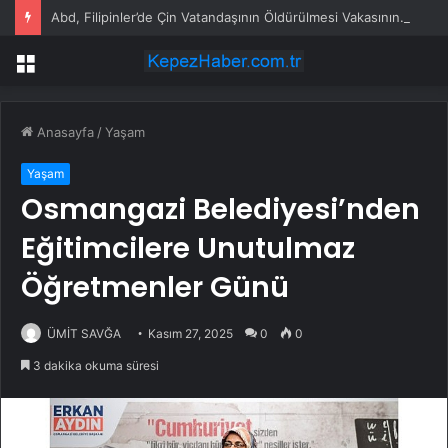
Abd, Filipinler’de Çin Vatandaşının Öldürülmesi Vakasının Baş Şüphelisini Çin’e İade Etti
Menü
Anasayfa
/
Yaşam
Yaşam
Osmangazi Belediyesi’nden
Eğitimcilere Unutulmaz
Öğretmenler Günü
ÜMİT SAVĞA
Kasım 27, 2025
0
0
3 dakika okuma süresi