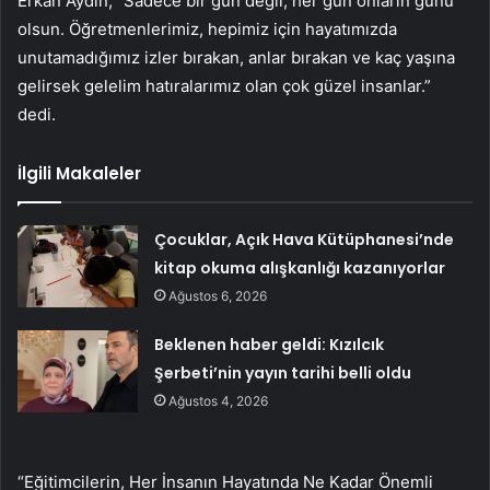
Erkan Aydın, “Sadece bir gün değil, her gün onların günü
olsun. Öğretmenlerimiz, hepimiz için hayatımızda
unutamadığımız izler bırakan, anlar bırakan ve kaç yaşına
gelirsek gelelim hatıralarımız olan çok güzel insanlar.”
dedi.
İlgili Makaleler
Çocuklar, Açık Hava Kütüphanesi’nde
kitap okuma alışkanlığı kazanıyorlar
Ağustos 6, 2026
Beklenen haber geldi: Kızılcık
Şerbeti’nin yayın tarihi belli oldu
Ağustos 4, 2026
“Eğitimcilerin, Her İnsanın Hayatında Ne Kadar Önemli