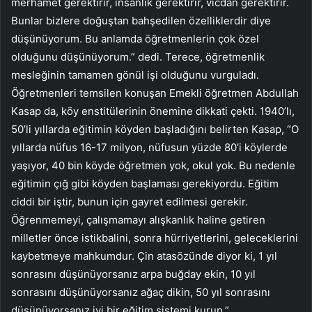
merhamet gerektirir, insanlık gerektirir, vicdan gerektirir.
Bunlar bizlere doğuştan bahşedilen özelliklerdir diye
düşünüyorum. Bu anlamda öğretmenlerin çok özel
olduğunu düşünüyorum.” dedi. Terece, öğretmenlik
mesleğinin tamamen gönül işi olduğunu vurguladı.
Öğretmenleri temsilen konuşan Emekli öğretmen Abdullah
Kasap da, köy enstitülerinin önemine dikkati çekti. 1940’lı,
50’li yıllarda eğitimin köyden başladığını belirten Kasap, “O
yıllarda nüfus 16-17 milyon, nüfusun yüzde 80’i köylerde
yaşıyor, 40 bin köyde öğretmen yok, okul yok. Bu nedenle
eğitimin çığ gibi köyden başlaması gerekiyordu. Eğitim
ciddi bir iştir, bunun için gayret edilmesi gerekir.
Öğrenmemeyi, çalışmamayı alışkanlık haline getiren
milletler önce istikbalini, sonra hürriyetlerini, geleceklerini
kaybetmeye mahkumdur. Çin atasözünde diyor ki, 1 yıl
sonrasını düşünüyorsanız arpa buğday ekin, 10 yıl
sonrasını düşünüyorsanız ağaç dikin, 50 yıl sonrasını
düşünüyorsanız iyi bir eğitim sistemi kurun.”