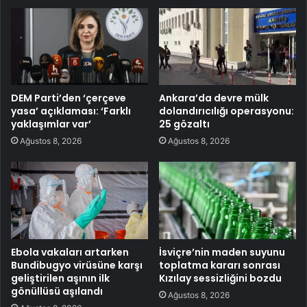
DEM Parti’den ‘çerçeve
Ankara’da devre mülk
yasa’ açıklaması: ‘Farklı
dolandırıcılığı operasyonu:
yaklaşımlar var’
25 gözaltı
Ağustos 8, 2026
Ağustos 8, 2026
Ebola vakaları artarken
İsviçre’nin maden suyunu
Bundibugyo virüsüne karşı
toplatma kararı sonrası
geliştirilen aşının ilk
Kızılay sessizliğini bozdu
gönüllüsü aşılandı
Ağustos 8, 2026