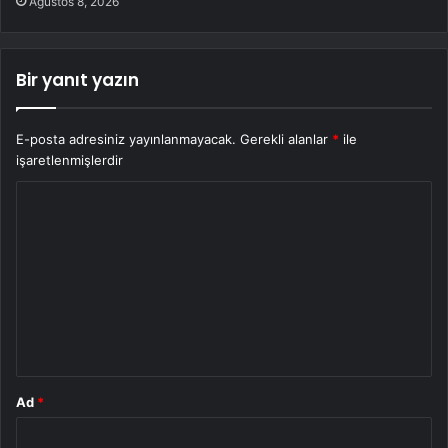
Ağustos 8, 2026
Bir yanıt yazın
E-posta adresiniz yayınlanmayacak.
Gerekli alanlar
*
ile
işaretlenmişlerdir
Y
o
r
u
m
*
Ad
*