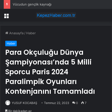
Vücudun gençlik kaynağı
Menü
Anasayfa
/
Haber
Haber
Para Okçuluğu Dünya
Şampiyonası’nda 5 Milli
Sporcu Paris 2024
Paralimpik Oyunları
Kontenjanını Tamamladı
YUSUF KOCABAŞ
Temmuz 22, 2023
0
7
Bir dakikadan az