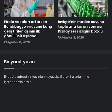
Ebola vakaları artarken
İsviçre’nin maden suyunu
Bundibugyo virüsüne karşı
toplatma kararı sonrası
geliştirilen aşının ilk
Kızılay sessizliğini bozdu
gönüllüsü aşılandı
Ağustos 8, 2026
Ağustos 8, 2026
Bir yanıt yazın
E-posta adresiniz yayınlanmayacak.
Gerekli alanlar
*
ile
işaretlenmişlerdir
Y
o
r