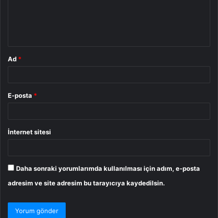
u
m
*
Ad
*
E-posta
*
İnternet sitesi
Daha sonraki yorumlarımda kullanılması için adım, e-posta
adresim ve site adresim bu tarayıcıya kaydedilsin.