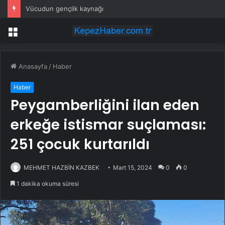
Vücudun gençlik kaynağı
Menü
Anasayfa
/
Haber
Haber
Peygamberliğini ilan eden
erkeğe istismar suçlaması:
251 çocuk kurtarıldı
MEHMET HAZBİN KAZBEK
Mart 15, 2024
0
0
1 dakika okuma süresi