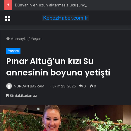
Dünyanın en uzun aktarmasız uçuşunda tarihi rekor: 24 saatten fazla havada kaldılar
Menü
Anasayfa
/
Yaşam
Yaşam
Pınar Altuğ’un kızı Su
annesinin boyuna yetişti
NURCAN BAYRAM
Ekim 23, 2025
0
0
Bir dakikadan az