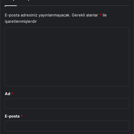
E-posta adresiniz yayınlanmayacak.
Gerekli alanlar
*
ile
işaretlenmişlerdir
Y
o
r
u
m
*
Ad
*
E-posta
*