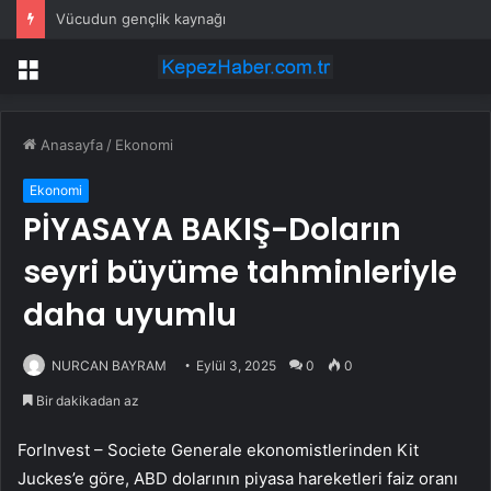
Vücudun gençlik kaynağı
Menü
Anasayfa
/
Ekonomi
Ekonomi
PİYASAYA BAKIŞ-Doların
seyri büyüme tahminleriyle
daha uyumlu
NURCAN BAYRAM
Eylül 3, 2025
0
0
Bir dakikadan az
ForInvest – Societe Generale ekonomistlerinden Kit
Juckes’e göre, ABD dolarının piyasa hareketleri faiz oranı