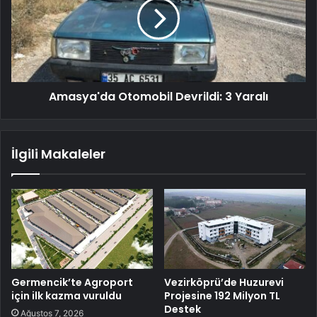
Amasya'da Otomobil Devrildi: 3 Yaralı
İlgili Makaleler
Germencik’te Agroport
Vezirköprü’de Huzurevi
için ilk kazma vuruldu
Projesine 192 Milyon TL
Destek
Ağustos 7, 2026