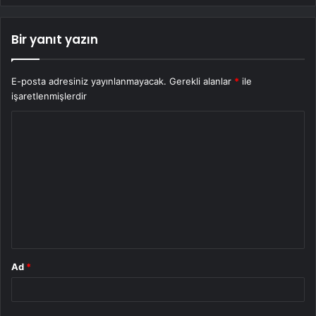
Bir yanıt yazın
E-posta adresiniz yayınlanmayacak.
Gerekli alanlar
*
ile
işaretlenmişlerdir
Y
o
r
u
m
*
Ad
*