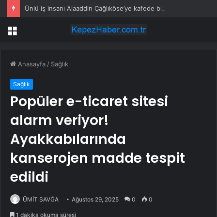
Ünlü iş insanı Alaaddin Çağlıköse’ye kafede bıçaklı saldırının görüntüleri ortaya çıktı
Menü
Anasayfa
/
Sağlık
Sağlık
Popüler e-ticaret sitesi
alarm veriyor!
Ayakkabılarında
kanserojen madde tespit
edildi
ÜMİT SAVĞA
Ağustos 29, 2025
0
0
1 dakika okuma süresi