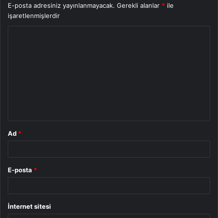
E-posta adresiniz yayınlanmayacak.
Gerekli alanlar
*
ile
işaretlenmişlerdir
Y
o
r
u
m
*
Ad
*
E-posta
*
İnternet sitesi