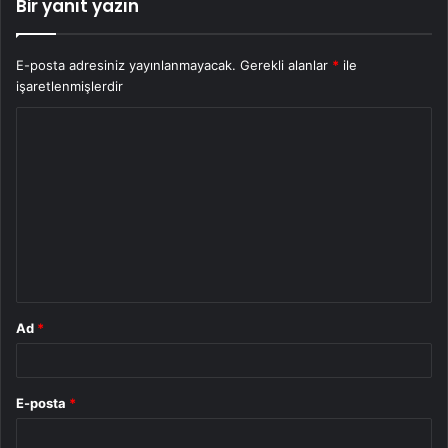
Bir yanıt yazın
E-posta adresiniz yayınlanmayacak.
Gerekli alanlar
*
ile
işaretlenmişlerdir
Y
o
r
u
m
*
Ad
*
E-posta
*