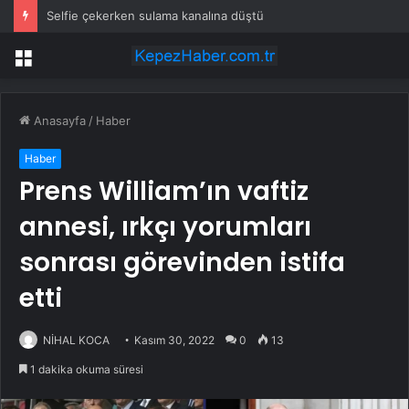
Selfie çekerken sulama kanalına düştü
Menü
Anasayfa
/
Haber
Haber
Prens William’ın vaftiz
annesi, ırkçı yorumları
sonrası görevinden istifa
etti
NİHAL KOCA
Kasım 30, 2022
0
13
1 dakika okuma süresi