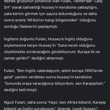
destek grubunun yöneticisi olan Fulani, Twitter’dan “Lady
SH” olarak bahsettiği Hussey’in kendisine yaklaştığını,
yaka kartını görmek için saçına dokunduğunu ve daha
sonra ısrarla “Afrika’nın hangi bölgesinden” olduğunu
sorduğu ifadelerini paylaşmıştı.
İngiltere doğumlu Fulani, Hussey’e İngiliz olduğunu
söylemesine karşın Hussey’in “Sana nereli olduğunu
söyletmekte zorlanacağımı görebiliyorum. Buraya ilk ne
zaman geldin?” dediğini aktarmıştı.
Fulani, “Ben İngiliz vatandaşıyım, ailem buraya 1950’lerde
geldi” yanıtını verdikten sonra Hussey’in kendisine
“Sonunda oraya varacağımızı biliyordum, sen Karayiplisin.”
dediğini belirtmişti.
Ngozi Fulani, daha sonra “Hayır, ben Afrika kökenli, Karayip
kökenli ve İngiliz uyrukluyum.” diyerek, Leydi Hussey’i