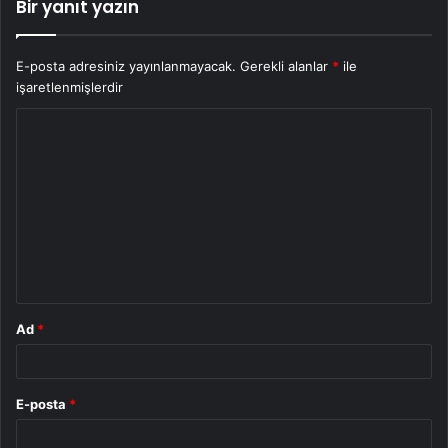
Bir yanıt yazın
E-posta adresiniz yayınlanmayacak.
Gerekli alanlar
*
ile
işaretlenmişlerdir
Y
o
r
u
m
*
Ad
*
E-posta
*