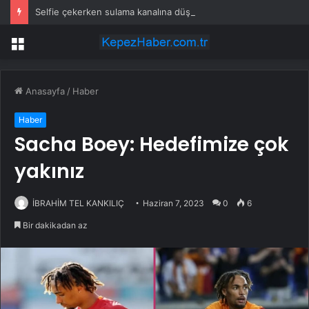
Selfie çekerken sulama kanalına düştü
Menü
Anasayfa
/
Haber
Haber
Sacha Boey: Hedefimize çok
yakınız
İBRAHİM TEL KANKILIÇ
Haziran 7, 2023
0
6
Bir dakikadan az