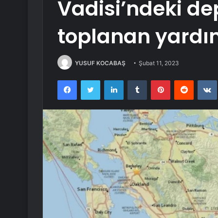
Vadisi’ndeki de
toplanan yard
YUSUF KOCABAŞ
Şubat 11, 2023
Facebook
Twitter
LinkedIn
Tumblr
Pinterest
Reddit