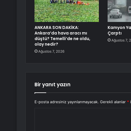
ANKARA SON DAKİKA:
Kamyon Ya
Ankara’da hava aracı mı
Çarptı
düştü? Temelli’de ne oldu,
Ağustos 7, 
olay nedir?
Ağustos 7, 2026
Bir yanıt yazın
E-posta adresiniz yayınlanmayacak.
Gerekli alanlar
*
i
Y
o
r