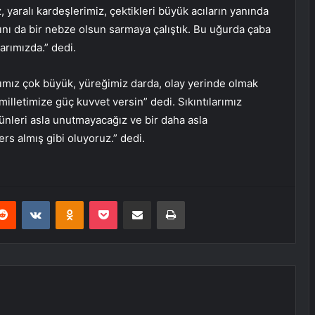
, yaralı kardeşlerimiz, çektikleri büyük acıların yanında
rını da bir nebze olsun sarmaya çalıştık. Bu uğurda çaba
arımızda.” dedi.
ımız çok büyük, yüreğimiz darda, olay yerinde olmak
lletimize güç kuvvet versin” dedi. Sıkıntılarımız
günleri asla unutmayacağız ve bir daha asla
rs almış gibi oluyoruz.” dedi.
erest
Reddit
VKontakte
Odnoklassniki
Pocket
E-Posta ile paylaş
Yazdır