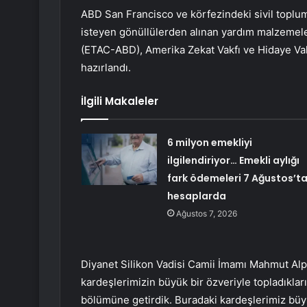
ABD San ​​Francisco ve körfezindeki sivil topl
isteyen gönüllülerden alınan yardım malzemele
(ETAC-ABD), Amerika Zekat Vakfı ve Hidaye Vak
hazırlandı.
İlgili Makaleler
6 milyon emekliyi
ilgilendiriyor… Emekli aylığı
fark ödemeleri 7 Ağustos’t
hesaplarda
Ağustos 7, 2026
Diyanet Silikon Vadisi Camii İmamı Mahmut Alpa
kardeşlerimizin büyük bir özveriyle topladıkları
bölümüne getirdik. Buradaki kardeşlerimiz bü