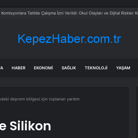
rü’de Huzurevi Projesine 192 Milyon TL Destek
FA
HABER
EKONOMI
SAĞLIK
TEKNOLOJI
YAŞAM
’ndeki deprem bölgesi için toplanan yardım
e Silikon