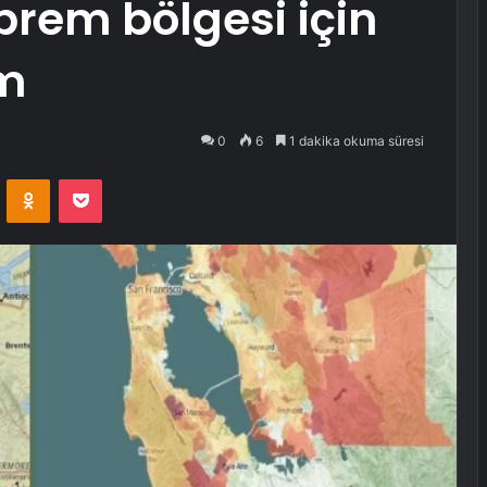
prem bölgesi için
ım
0
6
1 dakika okuma süresi
VKontakte
Odnoklassniki
Pocket