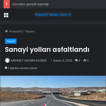
Vücudun gençlik kaynağı
Menü
Anasayfa
/
Yaşam
Yaşam
Sanayi yolları asfaltlandı
MEHMET HAZBİN KAZBEK
Kasım 3, 2025
0
0
1 dakika okuma süresi