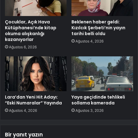
Çocuklar, Açık Hava
Beklenen haber geldi:
Kütüphanesi’nde kitap
Kızılcık Şerbeti’nin yayın
okuma alışkanlığı
tarihi belli oldu
kazanıyorlar
Ağustos 4, 2026
Ağustos 6, 2026
Lara’dan Yeni Hit Adayı:
Yaya geçidinde tehlikeli
“Eski Numaralar” Yayında
sollama kamerada
Ağustos 4, 2026
Ağustos 3, 2026
Bir yanıt yazın