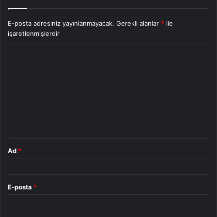
E-posta adresiniz yayınlanmayacak.
Gerekli alanlar
*
ile
işaretlenmişlerdir
Y
o
r
u
m
*
Ad
*
E-posta
*