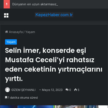
Dünyanın en uzun aktarmasız uçuşunda tarihi rekor: 24 saatten fazla havada kaldılar
Menü
Anasayfa
/
Yaşam
Yaşam
Selin İmer, konserde eşi
Mustafa Ceceli’yi rahatsız
eden ceketinin yırtmaçlarını
yırttı.
GİZEM ŞEYHANLI
Mayıs 12, 2023
0
5
1 dakika okuma süresi